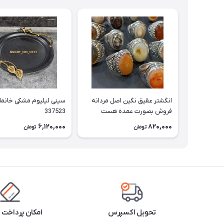
انگشتر عقیق نگین اصل مردانه
سینی لیلیوم مشکی خانم
فروش بصورت عمده هست
337523
حداقل تعداد سفارش 3عدد
6,120,000
820,000
تومان
تومان
هست فروش بصورت رندوم
یاقاطی هست خانمان مدل
337524
تحویل اکسپرس
امکان پرداخت 