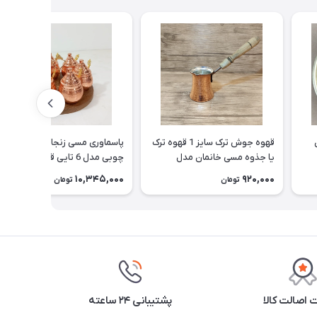
قهوه جوش ترک سایز 1 قهوه ترک
پاسماوری مسی زنجان با استند
یا جذوه مسی خانمان مدل
چوبی مدل 6 تایی قاشق دار و
337520
نانو شده خانمان مدل 337519
10,345,000
920,000
تومان
تومان
اصالت کالا
پشتیبانی ۲۴ ساعته