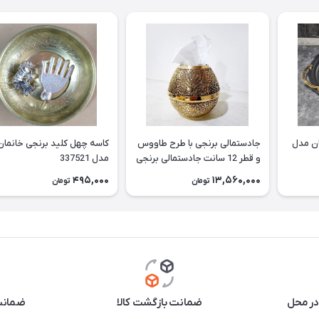
ان مدل
جادستمالی برنجی با طرح طاووس
کاسه چهل کلید برنجی خانمان
و قطر 12 سانت جادستمالی برنجی
مدل 337521
جا دستمال برنجی جادستمالی برنز
495,000
13,560,000
تومان
تومان
مناسب استفاده دائم وقابل
شستشو خانمان مدل 337522
در محل
ضمانت بازگشت کالا
ضمانت 