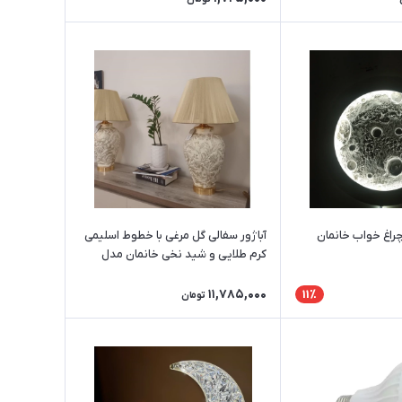
بلو ماه قطر 40 چراغ خواب خانمان
آباژور سفالی گل مرغی با خطوط اسلیمی
کرم طلایی و شید نخی خانمان مدل
329494
11,785,000
11٪
تومان