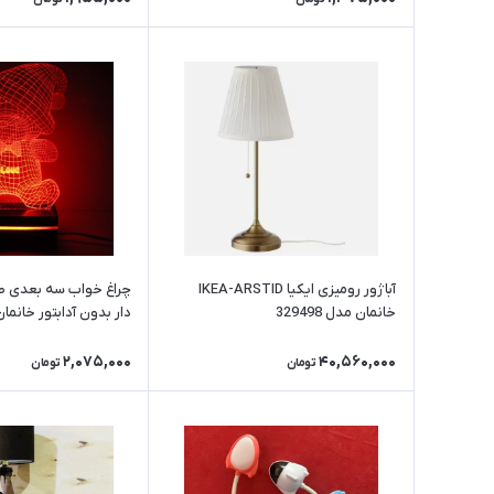
آباژور رومیزی ایکیا IKEA-ARSTID
چراغ خواب سه بعدی ط
خانمان مدل 329498
دار بدون آدابتور خانمان مدل
2,075,000
40,560,000
تومان
تومان