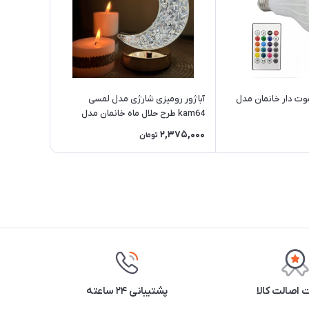
وت دار خانمان مدل
آباژور رومیزی شارژی مدل لمسی
kam64 طرح حلال ماه خانمان مدل
329489
2,375,000
تومان
اصالت کالا
پشتیبانی ۲۴ ساعته