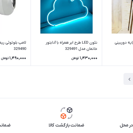
ژور ایستاده چوبی3پایه دوربینی
نئون LED طرح ابر همراه با آدابتور
لامپ بلوتوثی ریم
خانمان مدل 329491
329490
1,490,000
1,430,000
تومان
تومان
در محل
ضمانت بازگشت کالا
ضمانت 