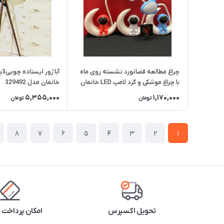
چراغ مطالعه فضانورد نشسته روی ماه
آبا
با چراغ موشکی و گرد لامپ LED خانمان
خانمان مدل 329492
مدل 329493
5,355,000
1,170,000
تومان
تومان
8
7
6
5
4
3
2
1
تحویل اکسپرس
امکان پرداخت 