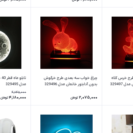
رح خرس کلاه
چراغ خواب سه بعدی طرح خرگوش
تا
 329497
بدون آدابتور خانمان مدل 329496
مدل 329495
4,645,000
4,180,000
2,075,000
تومان
تومان