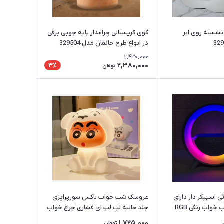
نشسته روی ابر
گوی کریستالی چراغدار پایه چوبی برقی
در انواع طرح خانمان مدل 329504
2,430,000
2,380,000
3٪
تومان
ی اسپیکر دار دارای
عروسک شب خواب باکس سورپرایزی
شارژر وایرلس شب خواب رنگی RGB
چند حالته لپ لپ ای فشاری چراغ خواب
لبوبو خانمان مدل 329499
1,725,000
تومان