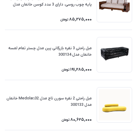
پایه چوب روسی، دارای 3 عدد کوسن خانمان مدل
300135
85,275,000
تومان
مبل راحتی 3 نفره بازرگانی پین مدل چستر تمام لمسه
خانمان مدل 300134
191,285,000
تومان
مبل راحتی 2 نفره سورن تاج مدل 02ـMedolar خانمان
مدل 300133
80,625,000
تومان