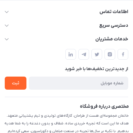
اطلاعات تماس
09124780957
دسترسی سریع
info@khanemanfurniture.ir
حساب کاربری
خدمات مشتریان
جاده ساوه سراه ادران شهرک ده حسن گلستان هشتم پلاک 10
مجله فروشگاه
قوانین و مقررات
لیست محصولات
حریم خصوصی
درباره ما
از جدید‌ترین تخفیف‌ها با‌ خبر شوید
راهنما
تماس با ما
ثبت
مختصری درباره فروشگاه
خانمان مجموعه‌ای هست از طراحان، کارگاه‌های تولیدی و تیم پشتیبانی متعهد.
هدف ما این است که تجربه خریدی ساده، شفاف و بدون دغدغه را به شما هدیه
بدهیم. با تکیه بر سال‌ها تجربه در صنعت مبلمان و دکوراسیون، سعی کرده‌ایم