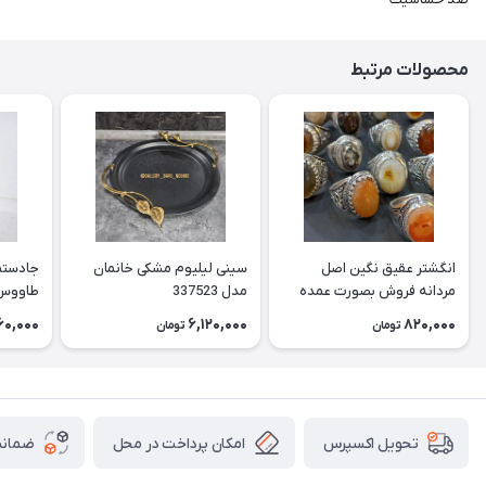
محصولات مرتبط
انگشتر عقیق نگین اصل
سینی لیلیوم مشکی خانمان
جادستما
مردانه فروش بصورت عمده
مدل 337523
هست حداقل تعداد سفارش
جادستم
60,000
6,120,000
820,000
تومان
تومان
3عدد هست فروش بصورت
برنجی ج
رندوم یاقاطی هست خانمان
استفاد
مدل 337524
خانمان مدل
امکان پرداخت در محل
ضمانت
تحویل اکسپرس