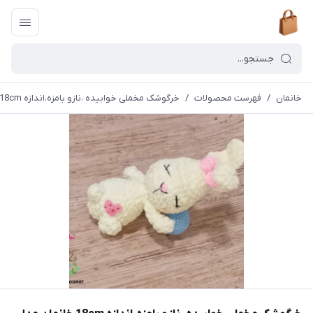
خانمان
/
فهرست محصولات
/
خرگوشک مخملی خوابیده ،نازو بامزه،اندازه 18cm خانمان مدل 374068