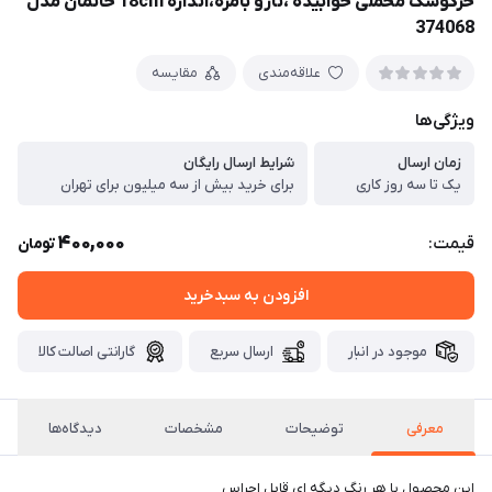
خرگوشک مخملی خوابیده ،نازو بامزه،اندازه 18cm خانمان مدل
374068
علاقه‌مندی
مقایسه
ویژگی‌ها
زمان ارسال
شرایط ارسال رایگان
یک تا سه روز کاری
برای خرید بیش از سه میلیون برای تهران
400,000
قیمت:
تومان
افزودن به سبدخرید
موجود در انبار
ارسال سریع
گارانتی اصالت کالا
معرفی
توضیحات
مشخصات
دیدگاه‌ها
این محصول با هر رنگ دیگه ای قابل اجراس