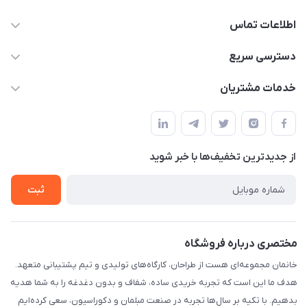
اطلاعات تماس
09124780957
دسترسی سریع
info@khanemanfurniture.ir
حساب کاربری
خدمات مشتریان
جاده ساوه سراه ادران شهرک ده حسن گلستان هشتم پلاک 10
مجله فروشگاه
قوانین و مقررات
لیست محصولات
حریم خصوصی
درباره ما
از جدید‌ترین تخفیف‌ها با‌ خبر شوید
راهنما
تماس با ما
ثبت
مختصری درباره فروشگاه
خانمان مجموعه‌ای هست از طراحان، کارگاه‌های تولیدی و تیم پشتیبانی متعهد.
هدف ما این است که تجربه خریدی ساده، شفاف و بدون دغدغه را به شما هدیه
بدهیم. با تکیه بر سال‌ها تجربه در صنعت مبلمان و دکوراسیون، سعی کرده‌ایم