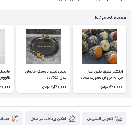
محصولات مرتبط
انگشتر عقیق نگین اصل
سینی لیلیوم مشکی خانمان
جادستما
مردانه فروش بصورت عمده
مدل 337523
هست حداقل تعداد سفارش
جادستم
60,000
6,120,000
820,000
تومان
تومان
3عدد هست فروش بصورت
برنجی ج
رندوم یاقاطی هست خانمان
استفاد
مدل 337524
خانمان مدل
امکان پرداخت در محل
ضمانت
تحویل اکسپرس