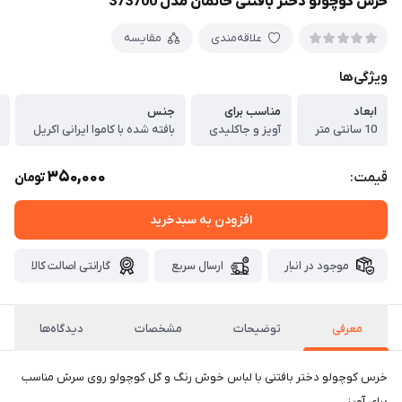
خرس کوچولو دختر بافتنی خانمان مدل 373700
علاقه‌مندی
مقایسه
ویژگی‌ها
ابعاد
مناسب برای
جنس
10 سانتی متر
آویز و جاکلیدی
بافته شده با کاموا ایرانی اکریل
350,000
قیمت:
تومان
افزودن به سبدخرید
موجود در انبار
ارسال سریع
گارانتی اصالت کالا
معرفی
توضیحات
مشخصات
دیدگاه‌ها
خرس کوچولو دختر بافتنی با لباس خوش رنگ و گل کوچولو روی سرش مناسب
برای آویز