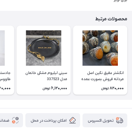
محصولات مرتبط
انگشتر عقیق نگین اصل
سینی لیلیوم مشکی خانمان
جادستما
مردانه فروش بصورت عمده
مدل 337523
هست حداقل تعداد سفارش
جادستم
60,000
6,120,000
820,000
تومان
تومان
3عدد هست فروش بصورت
برنجی ج
رندوم یاقاطی هست خانمان
استفاد
مدل 337524
خانمان مدل
امکان پرداخت در محل
ضمانت
تحویل اکسپرس