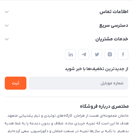
اطلاعات تماس
09124780957
دسترسی سریع
info@khanemanfurniture.ir
حساب کاربری
خدمات مشتریان
جاده ساوه سراه ادران شهرک ده حسن گلستان هشتم پلاک 10
مجله فروشگاه
قوانین و مقررات
لیست محصولات
حریم خصوصی
درباره ما
از جدید‌ترین تخفیف‌ها با‌ خبر شوید
راهنما
تماس با ما
ثبت
مختصری درباره فروشگاه
خانمان مجموعه‌ای هست از طراحان، کارگاه‌های تولیدی و تیم پشتیبانی متعهد.
هدف ما این است که تجربه خریدی ساده، شفاف و بدون دغدغه را به شما هدیه
بدهیم. با تکیه بر سال‌ها تجربه در صنعت مبلمان و دکوراسیون، سعی کرده‌ایم