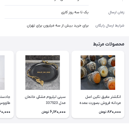
زمان ارسال
یک تا سه روز کاری
شرایط ارسال رایگان
برای خرید بیش از سه میلیون برای تهران
محصولات مرتبط
انگشتر عقیق نگین اصل
سینی لیلیوم مشکی خانمان
جادستما
مردانه فروش بصورت عمده
مدل 337523
هست حداقل تعداد سفارش
جادستم
60,000
6,120,000
820,000
تومان
تومان
3عدد هست فروش بصورت
برنجی ج
رندوم یاقاطی هست خانمان
استفاد
مدل 337524
خانمان مدل