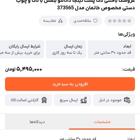
عروسک بافتنی لاک پشت نینجا داناتلو بنفش با لاک و چوب
دستی مخصوص خانمان مدل 373565
علاقه‌مندی
مقایسه
ویژگی‌ها
ابعاد
زمان ارسال
شرایط ارسال رایگان
قد حدود ۳۰ سانتی متر
یک تا سه روز کاری
برای خرید بیش از سه میل
5,495,000
قیمت:
تومان
افزودن به سبدخرید
موجود در انبار
ارسال سریع
گارانتی اصالت کالا
مشخصات
دیدگاه‌ها
ابعاد
قد حدود ۳۰ سانتی متر