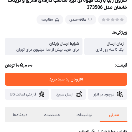
حلزون زیبا با رنگ قهوه ای تیره مناسب کارهای هنری و تزینات
خانمان مدل 373506
علاقه‌مندی
مقایسه
ویژگی‌ها
زمان ارسال
شرایط ارسال رایگان
یک تا سه روز کاری
برای خرید بیش از سه میلیون برای تهران
105,000
قیمت:
تومان
افزودن به سبدخرید
موجود در انبار
ارسال سریع
گارانتی اصالت کالا
معرفی
توضیحات
مشخصات
دیدگاه‌ها
حلزون زیبا با طرح و رنگ طبیعی