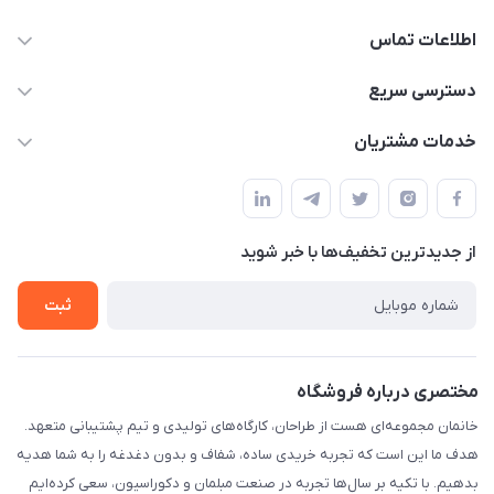
اطلاعات تماس
09124780957
دسترسی سریع
info@khanemanfurniture.ir
حساب کاربری
خدمات مشتریان
جاده ساوه سراه ادران شهرک ده حسن گلستان هشتم پلاک 10
مجله فروشگاه
قوانین و مقررات
لیست محصولات
حریم خصوصی
درباره ما
از جدید‌ترین تخفیف‌ها با‌ خبر شوید
راهنما
تماس با ما
ثبت
مختصری درباره فروشگاه
خانمان مجموعه‌ای هست از طراحان، کارگاه‌های تولیدی و تیم پشتیبانی متعهد.
هدف ما این است که تجربه خریدی ساده، شفاف و بدون دغدغه را به شما هدیه
بدهیم. با تکیه بر سال‌ها تجربه در صنعت مبلمان و دکوراسیون، سعی کرده‌ایم