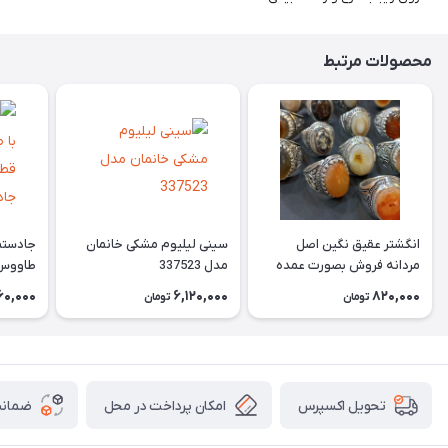
محصولات مرتبط
انگشتر عقیق نگین اصل
سینی لیلیوم مشکی خانمان
جادستما
مردانه فروش بصورت عمده
مدل 337523
هست حداقل تعداد سفارش
جادستم
60,000
6,120,000
820,000
تومان
تومان
3عدد هست فروش بصورت
برنجی ج
رندوم یاقاطی هست خانمان
استفاد
مدل 337524
خانمان مدل
امکان پرداخت در محل
ضمانت
تحویل اکسپرس