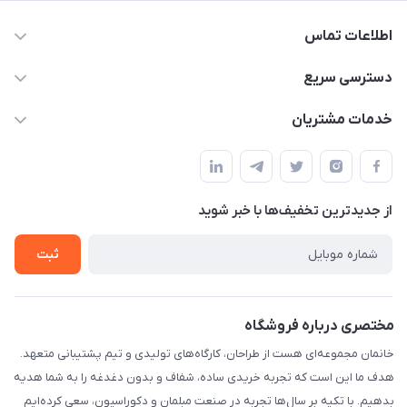
اطلاعات تماس
09124780957
دسترسی سریع
info@khanemanfurniture.ir
حساب کاربری
خدمات مشتریان
جاده ساوه سراه ادران شهرک ده حسن گلستان هشتم پلاک 10
مجله فروشگاه
قوانین و مقررات
لیست محصولات
حریم خصوصی
درباره ما
از جدید‌ترین تخفیف‌ها با‌ خبر شوید
راهنما
تماس با ما
ثبت
مختصری درباره فروشگاه
خانمان مجموعه‌ای هست از طراحان، کارگاه‌های تولیدی و تیم پشتیبانی متعهد.
هدف ما این است که تجربه خریدی ساده، شفاف و بدون دغدغه را به شما هدیه
بدهیم. با تکیه بر سال‌ها تجربه در صنعت مبلمان و دکوراسیون، سعی کرده‌ایم