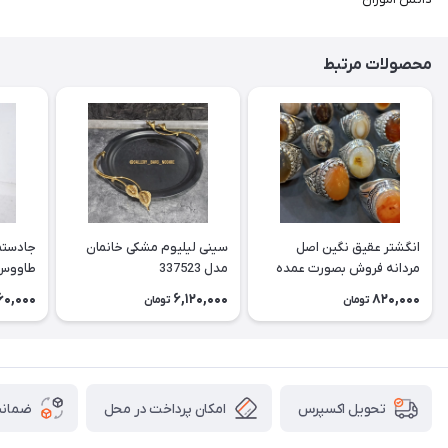
محصولات مرتبط
انگشتر عقیق نگین اصل
سینی لیلیوم مشکی خانمان
جادستما
مردانه فروش بصورت عمده
مدل 337523
هست حداقل تعداد سفارش
جادستم
60,000
6,120,000
820,000
تومان
تومان
3عدد هست فروش بصورت
برنجی ج
رندوم یاقاطی هست خانمان
استفاد
مدل 337524
خانمان مدل
امکان پرداخت در محل
ضمانت
تحویل اکسپرس