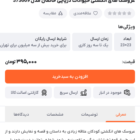
عروسک های انگشتی حیوانات دریایی خانمان مدل 373669
علاقه‌مندی
مقایسه
ویژگی‌ها
ابعاد
زمان ارسال
شرایط ارسال رایگان
23×23
یک تا سه روز کاری
برای خرید بیش از سه میلیون برای تهران
395,000
قیمت:
تومان
افزودن به سبدخرید
موجود در انبار
ارسال سریع
گارانتی اصالت کالا
معرفی
توضیحات
مشخصات
دیدگاه‌ها
عروسک های انگشتی کودکان علاقه زیادی به داستان و قصه و نمایش دارند و از
این طریق قوه تخیلشان درگیر و تقویت می شود. شما می‌توانید دست خود را