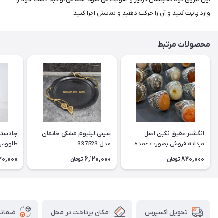
وارد پاپت کنید و آن را حرکت دهید و نمایش اجرا کنید.
محصولات مرتبط
انگشتر عقیق نگین اصل
سینی لیلیوم مشکی خانمان
جادستما
مردانه فروش بصورت عمده
مدل 337523
هست حداقل تعداد سفارش
جادستم
60,000
6,120,000
820,000
تومان
تومان
3عدد هست فروش بصورت
برنجی ج
رندوم یاقاطی هست خانمان
استفاد
مدل 337524
خانمان مدل
امکان پرداخت در محل
ضمانت
تحویل اکسپرس