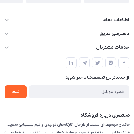
اطلاعات تماس
09124780957
دسترسی سریع
info@khanemanfurniture.ir
حساب کاربری
خدمات مشتریان
جاده ساوه سراه ادران شهرک ده حسن گلستان هشتم پلاک 10
مجله فروشگاه
قوانین و مقررات
لیست محصولات
حریم خصوصی
درباره ما
از جدید‌ترین تخفیف‌ها با‌ خبر شوید
راهنما
تماس با ما
ثبت
مختصری درباره فروشگاه
خانمان مجموعه‌ای هست از طراحان، کارگاه‌های تولیدی و تیم پشتیبانی متعهد.
هدف ما این است که تجربه خریدی ساده، شفاف و بدون دغدغه را به شما هدیه