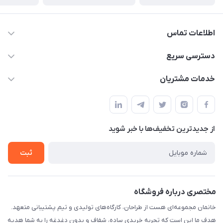
اطلاعات تماس
09124780957
دسترسی سریع
info@khanemanfurniture.ir
حساب کاربری
خدمات مشتریان
جاده ساوه سراه ادران شهرک ده حسن گلستان هشتم پلاک 10
مجله فروشگاه
قوانین و مقررات
لیست محصولات
حریم خصوصی
درباره ما
از جدید‌ترین تخفیف‌ها با‌ خبر شوید
راهنما
تماس با ما
ثبت
مختصری درباره فروشگاه
خانمان مجموعه‌ای هست از طراحان، کارگاه‌های تولیدی و تیم پشتیبانی متعهد.
هدف ما این است که تجربه خریدی ساده، شفاف و بدون دغدغه را به شما هدیه