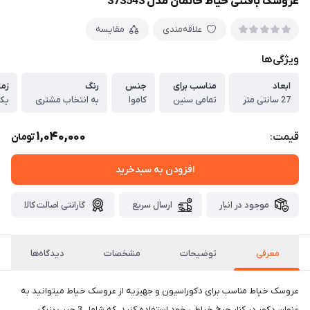
عروسک بافتنی خیاط خانمان مدل 373543
علاقه‌مندی
مقایسه
ویژگی‌ها
ابعاد
مناسب برای
جنس
رنگ
زما
27 سانتی متر
تمامی سنین
کاموا
به انتخاب مشتری
یک 
1,040,000
قیمت:
تومان
افزودن به سبدخرید
موجود در انبار
ارسال سریع
گارانتی اصالت کالا
معرفی
توضیحات
مشخصات
دیدگاه‌ها
عروسک خیاط مناسب برای دکوراسیون و جهیزیه از عروسک خیاط میتوانید به
عنوان دکور در کنار چرخ خیاطی خود استفاده کنید. که شامل 3 جیب بزرگ،