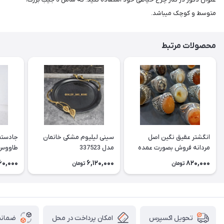
متوسط و کوچک میباشد.
محصولات مرتبط
انگشتر عقیق نگین اصل
سینی لیلیوم مشکی خانمان
جادستما
مردانه فروش بصورت عمده
مدل 337523
هست حداقل تعداد سفارش
جادستم
60,000
6,120,000
820,000
تومان
تومان
3عدد هست فروش بصورت
برنجی ج
رندوم یاقاطی هست خانمان
استفاد
مدل 337524
خانمان مدل
امکان پرداخت در محل
ضمانت
تحویل اکسپرس