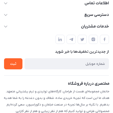
اطلاعات تماس
09124780957
دسترسی سریع
info@khanemanfurniture.ir
حساب کاربری
خدمات مشتریان
جاده ساوه سراه ادران شهرک ده حسن گلستان هشتم پلاک 10
مجله فروشگاه
قوانین و مقررات
لیست محصولات
حریم خصوصی
درباره ما
از جدید‌ترین تخفیف‌ها با‌ خبر شوید
راهنما
تماس با ما
ثبت
مختصری درباره فروشگاه
خانمان مجموعه‌ای هست از طراحان، کارگاه‌های تولیدی و تیم پشتیبانی متعهد.
هدف ما این است که تجربه خریدی ساده، شفاف و بدون دغدغه را به شما هدیه
بدهیم. با تکیه بر سال‌ها تجربه در صنعت مبلمان و دکوراسیون، سعی کرده‌ایم
محصولاتی طراحی و تولید کنیم که هم از نظر زیبایی و هم از نظر کارایی