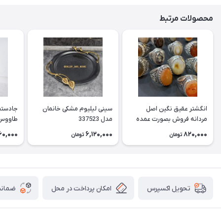
محصولات مرتبط
انگشتر عقیق نگین اصل
سینی لیلیوم مشکی خانمان
جادستما
مردانه فروش بصورت عمده
مدل 337523
هست حداقل تعداد سفارش
جادستم
60,000
6,120,000
820,000
تومان
تومان
3عدد هست فروش بصورت
برنجی ج
رندوم یاقاطی هست خانمان
استفاد
مدل 337524
خانمان مدل
امکان پرداخت در محل
ضمانت
تحویل اکسپرس