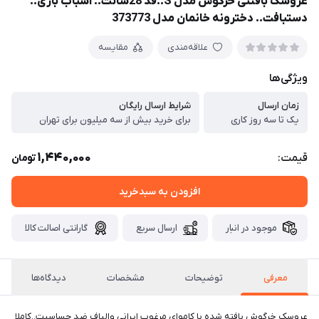
عروسک بافتنی خرگوش مدل S..قد 28سانت.. اسباب بازی..
دستبافت.. دخترونه خانمان مدل 373773
علاقه‌مندی
مقایسه
ویژگی‌ها
زمان ارسال
شرایط ارسال رایگان
یک تا سه روز کاری
برای خرید بیش از سه میلیون برای تهران
1,440,000
قیمت:
تومان
افزودن به سبدخرید
موجود در انبار
ارسال سریع
گارانتی اصالت کالا
معرفی
توضیحات
مشخصات
دیدگاه‌ها
عروسک خرگوش بافته شده با کاموای مرغوب ایرانی والیاف ضد حساسیت..کاملا