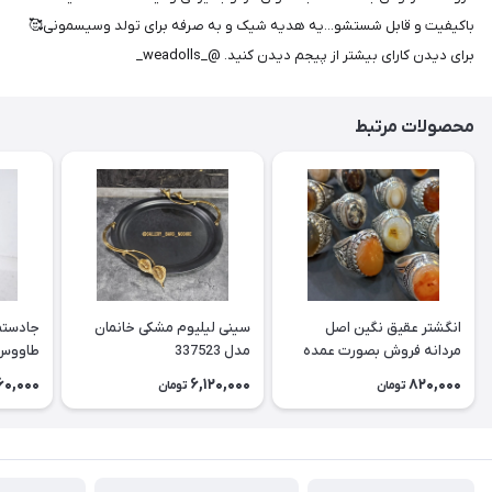
باکیفیت و قابل شستشو...یه هدیه شیک و به صرفه برای تولد وسیسمونی🥰
برای دیدن کارای بیشتر از پیجم دیدن کنید. @_weadolls_
محصولات مرتبط
انگشتر عقیق نگین اصل
سینی لیلیوم مشکی خانمان
جادستما
مردانه فروش بصورت عمده
مدل 337523
هست حداقل تعداد سفارش
جادستم
60,000
6,120,000
820,000
تومان
تومان
3عدد هست فروش بصورت
برنجی ج
رندوم یاقاطی هست خانمان
استفاد
مدل 337524
خانمان مدل