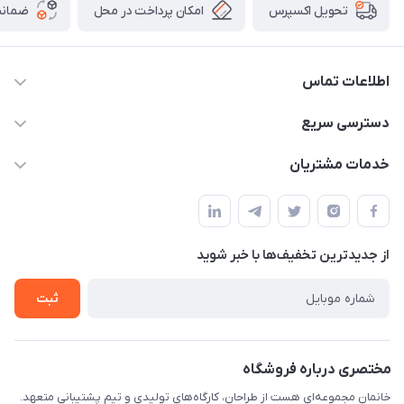
امکان پرداخت در محل
ضمانت
تحویل اکسپرس
اطلاعات تماس
09124780957
دسترسی سریع
info@khanemanfurniture.ir
حساب کاربری
خدمات مشتریان
جاده ساوه سراه ادران شهرک ده حسن گلستان هشتم پلاک 10
مجله فروشگاه
قوانین و مقررات
لیست محصولات
حریم خصوصی
درباره ما
از جدید‌ترین تخفیف‌ها با‌ خبر شوید
راهنما
تماس با ما
ثبت
مختصری درباره فروشگاه
خانمان مجموعه‌ای هست از طراحان، کارگاه‌های تولیدی و تیم پشتیبانی متعهد.