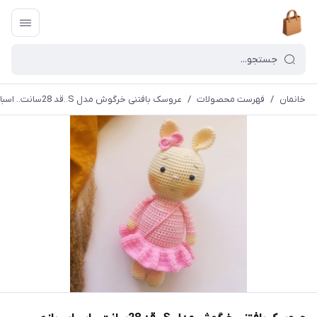
خانمان
/
فهرست محصولات
/
عروسک بافتنی خرگوش مدل S..قد 28سانت.. اسباب بازی.. دستبافت.. دخترونه خانمان مدل 373773