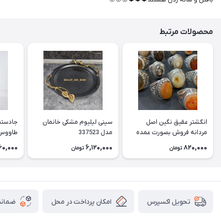
محصولات مرتبط
انگشتر عقیق نگین اصل
سینی لیلیوم مشکی خانمان
جادستما
مردانه فروش بصورت عمده
مدل 337523
هست حداقل تعداد سفارش
جادستم
60,000
6,120,000
820,000
تومان
تومان
3عدد هست فروش بصورت
برنجی ج
رندوم یاقاطی هست خانمان
استفاد
مدل 337524
خانمان مدل
امکان پرداخت در محل
ضمانت
تحویل اکسپرس