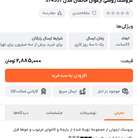
عروسک روسی ارغوان خانمان مدل 374557
علاقه‌مندی
مقایسه
ویژگی‌ها
ابعاد
زمان ارسال
شرایط ارسال رایگان
35سانت
یک تا سه روز کاری
برای خرید بیش از سه میلیون برای تهرا
2,885,000
قیمت:
تومان
افزودن به سبدخرید
موجود در انبار
ارسال سریع
گارانتی اصالت کالا
معرفی
توضیحات
مشخصات
دیدگاه‌ها
عروسک ارغوان ار مجموعه تهیه شده از پارچه و کاموای مرغوب و موها قبل
بافتن و شانه زدن هستند❤️❤️❤️🌸🌸🌸