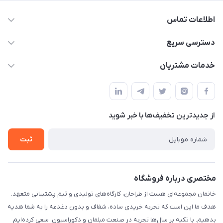
اطلاعات تماس
09124780957
دسترسی سریع
info@khanemanfurniture.ir
حساب کاربری
خدمات مشتریان
جاده ساوه سراه ادران شهرک ده حسن گلستان هشتم پلاک 10
مجله فروشگاه
قوانین و مقررات
لیست محصولات
حریم خصوصی
درباره ما
از جدید‌ترین تخفیف‌ها با‌ خبر شوید
راهنما
تماس با ما
ثبت
مختصری درباره فروشگاه
خانمان مجموعه‌ای هست از طراحان، کارگاه‌های تولیدی و تیم پشتیبانی متعهد.
هدف ما این است که تجربه خریدی ساده، شفاف و بدون دغدغه را به شما هدیه
بدهیم. با تکیه بر سال‌ها تجربه در صنعت مبلمان و دکوراسیون، سعی کرده‌ایم