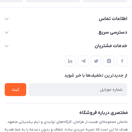
اطلاعات تماس
09124780957
دسترسی سریع
info@khanemanfurniture.ir
حساب کاربری
خدمات مشتریان
جاده ساوه سراه ادران شهرک ده حسن گلستان هشتم پلاک 10
مجله فروشگاه
قوانین و مقررات
لیست محصولات
حریم خصوصی
درباره ما
از جدید‌ترین تخفیف‌ها با‌ خبر شوید
راهنما
تماس با ما
ثبت
مختصری درباره فروشگاه
خانمان مجموعه‌ای هست از طراحان، کارگاه‌های تولیدی و تیم پشتیبانی متعهد.
هدف ما این است که تجربه خریدی ساده، شفاف و بدون دغدغه را به شما هدیه