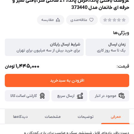
عروسک بافتنی پاندا،خرس پاندا، 21 سانتی متر،بافتی تمیز و
حرفه ای خانمان مدل 373440
علاقه‌مندی
مقایسه
ویژگی‌ها
زمان ارسال
شرایط ارسال رایگان
یک تا سه روز کاری
برای خرید بیش از سه میلیون برای تهران
1,445,000
قیمت:
تومان
افزودن به سبدخرید
موجود در انبار
ارسال سریع
گارانتی اصالت کالا
معرفی
توضیحات
مشخصات
دیدگاه‌ها
دست باف، بادوام، قابل شستشو، سبک و مناسب برای بازی کودکان و