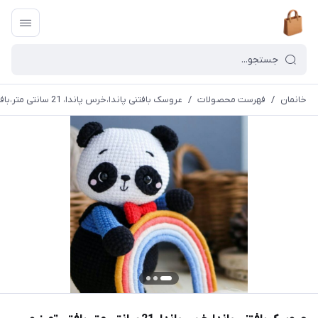
خانمان
/
فهرست محصولات
/
عروسک بافتنی پاندا،خرس پاندا، 21 سانتی متر،بافتی تمیز و حرفه ای خانمان مدل 373440