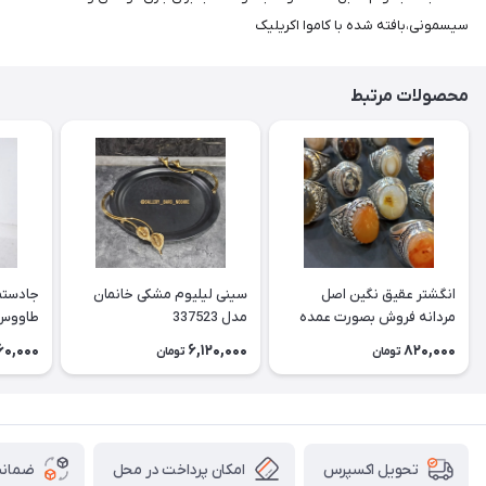
سیسمونی،بافته شده با کاموا اکریلیک
محصولات مرتبط
انگشتر عقیق نگین اصل
سینی لیلیوم مشکی خانمان
جادستما
مردانه فروش بصورت عمده
مدل 337523
هست حداقل تعداد سفارش
جادستم
60,000
6,120,000
820,000
تومان
تومان
3عدد هست فروش بصورت
برنجی ج
رندوم یاقاطی هست خانمان
استفاد
مدل 337524
خانمان مدل
امکان پرداخت در محل
ضمانت
تحویل اکسپرس