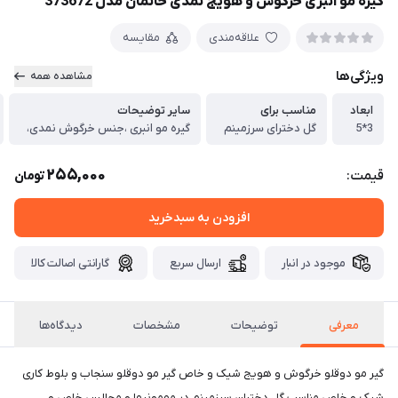
گیره مو انبری خرگوش و هویج نمدی خانمان مدل 373672
علاقه‌مندی
مقایسه
ویژگی‌ها
مشاهده همه
ابعاد
مناسب برای
سایر توضیحات
3*5
گل دخترای سرزمینم
گیره مو انبری ،جنس خرگوش نمدی،
255,000
قیمت:
تومان
افزودن به سبدخرید
موجود در انبار
ارسال سریع
گارانتی اصالت کالا
معرفی
توضیحات
مشخصات
دیدگاه‌ها
گیر مو دوقلو خرگوش و هویج شیک و خاص گیر مو دوقلو سنجاب و بلوط کاری
شیک و خاص مناسب گل دختران سرزمینم در مهمونیها و مجالس خاص و