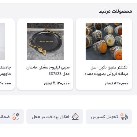
محصولات مرتبط
انگشتر عقیق نگین اصل
سینی لیلیوم مشکی خانمان
جادستما
مردانه فروش بصورت عمده
مدل 337523
هست حداقل تعداد سفارش
جادستم
60,000
6,120,000
820,000
تومان
تومان
3عدد هست فروش بصورت
برنجی ج
رندوم یاقاطی هست خانمان
استفاد
مدل 337524
خانمان مدل
امکان پرداخت در محل
ضمانت
تحویل اکسپرس