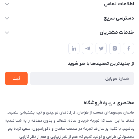
اطلاعات تماس
09124780957
دسترسی سریع
info@khanemanfurniture.ir
حساب کاربری
خدمات مشتریان
جاده ساوه سراه ادران شهرک ده حسن گلستان هشتم پلاک 10
مجله فروشگاه
قوانین و مقررات
لیست محصولات
حریم خصوصی
درباره ما
از جدید‌ترین تخفیف‌ها با‌ خبر شوید
راهنما
تماس با ما
ثبت
مختصری درباره فروشگاه
خانمان مجموعه‌ای هست از طراحان، کارگاه‌های تولیدی و تیم پشتیبانی متعهد.
هدف ما این است که تجربه خریدی ساده، شفاف و بدون دغدغه را به شما هدیه
بدهیم. با تکیه بر سال‌ها تجربه در صنعت مبلمان و دکوراسیون، سعی کرده‌ایم
محصولاتی طراحی و تولید کنیم که هم از نظر زیبایی و هم از نظر کارایی