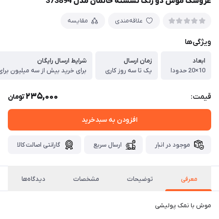
عروسک موش دو رنگ نشسته خانمان مدل 373894
علاقه‌مندی
مقایسه
ویژگی‌ها
ابعاد
زمان ارسال
شرایط ارسال رایگان
10×20 حدودا
یک تا سه روز کاری
برای خرید بیش از سه میلیون برای
235,000
قیمت:
تومان
افزودن به سبدخرید
موجود در انبار
ارسال سریع
گارانتی اصالت کالا
معرفی
توضیحات
مشخصات
دیدگاه‌ها
موش با نمک پولیشی