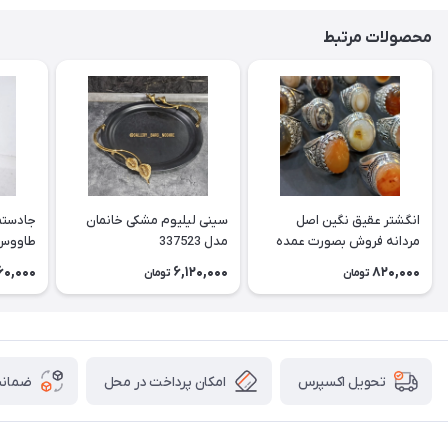
محصولات مرتبط
انگشتر عقیق نگین اصل
سینی لیلیوم مشکی خانمان
جادستما
مردانه فروش بصورت عمده
مدل 337523
هست حداقل تعداد سفارش
جادستم
60,000
6,120,000
820,000
تومان
تومان
3عدد هست فروش بصورت
برنجی ج
رندوم یاقاطی هست خانمان
استفاد
مدل 337524
خانمان مدل
امکان پرداخت در محل
ضمانت
تحویل اکسپرس