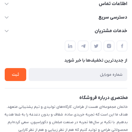
اطلاعات تماس
09124780957
دسترسی سریع
info@khanemanfurniture.ir
حساب کاربری
خدمات مشتریان
جاده ساوه سراه ادران شهرک ده حسن گلستان هشتم پلاک 10
مجله فروشگاه
قوانین و مقررات
لیست محصولات
حریم خصوصی
درباره ما
از جدید‌ترین تخفیف‌ها با‌ خبر شوید
راهنما
تماس با ما
ثبت
مختصری درباره فروشگاه
خانمان مجموعه‌ای هست از طراحان، کارگاه‌های تولیدی و تیم پشتیبانی متعهد.
هدف ما این است که تجربه خریدی ساده، شفاف و بدون دغدغه را به شما هدیه
بدهیم. با تکیه بر سال‌ها تجربه در صنعت مبلمان و دکوراسیون، سعی کرده‌ایم
محصولاتی طراحی و تولید کنیم که هم از نظر زیبایی و هم از نظر کارایی