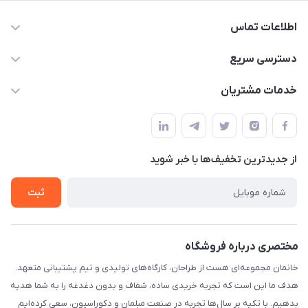
اطلاعات تماس
09124780957
دسترسی سریع
info@khanemanfurniture.ir
حساب کاربری
خدمات مشتریان
جاده ساوه سراه ادران شهرک ده حسن گلستان هشتم پلاک 10
مجله فروشگاه
قوانین و مقررات
لیست محصولات
حریم خصوصی
درباره ما
از جدید‌ترین تخفیف‌ها با‌ خبر شوید
راهنما
تماس با ما
ثبت
مختصری درباره فروشگاه
خانمان مجموعه‌ای هست از طراحان، کارگاه‌های تولیدی و تیم پشتیبانی متعهد.
هدف ما این است که تجربه خریدی ساده، شفاف و بدون دغدغه را به شما هدیه
بدهیم. با تکیه بر سال‌ها تجربه در صنعت مبلمان و دکوراسیون، سعی کرده‌ایم