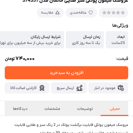
عروسک میمون پولکی سبز طلایی خانمان مدل 374351
علاقه‌مندی
مقایسه
ویژگی‌ها
ابعاد
زمان ارسال
شرایط ارسال رایگان
25سانت
یک تا سه روز کاری
برای خرید بیش از سه میلیون برای تهرا
740,000
قیمت:
تومان
افزودن به سبدخرید
موجود در انبار
ارسال سریع
گارانتی اصالت کالا
معرفی
توضیحات
مشخصات
دیدگاه‌ها
عروسک میمون پولکی قابلیت برگشت پولک در 2 رنگ سبز و طلایی قابلیت
شست و شو در ماشین لباس شویی در دمای 30 درجه دارد