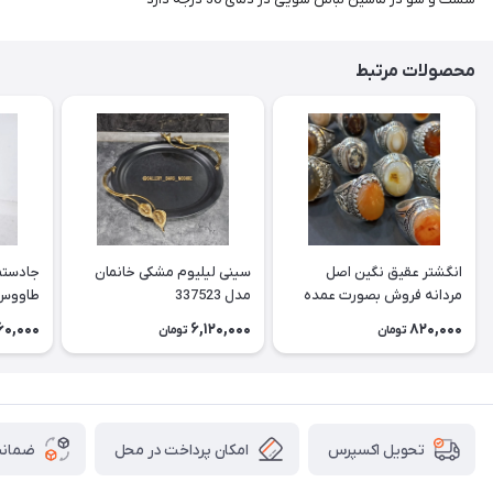
محصولات مرتبط
انگشتر عقیق نگین اصل
سینی لیلیوم مشکی خانمان
جادستما
مردانه فروش بصورت عمده
مدل 337523
هست حداقل تعداد سفارش
جادستم
60,000
6,120,000
820,000
تومان
تومان
3عدد هست فروش بصورت
برنجی ج
رندوم یاقاطی هست خانمان
استفاد
مدل 337524
خانمان مدل
امکان پرداخت در محل
ضمانت
تحویل اکسپرس