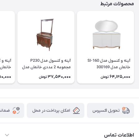
محصولات مرتبط
آینه و کنسول مدل SI-160
آینه و کنسول مدل P230
خانمان مدل 300169
مجموعه 2 عددی خانمان مدل
خانمان مدل
300168
50,000
37,540,000
64,125,000
تومان
تومان
امکان پرداخت در محل
ضمانت
تحویل اکسپرس
اطلاعات تماس