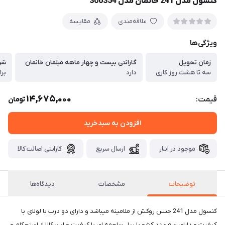
کنسول مدل 241 خانمان مدل 300354
علاقه‌مندی
مقایسه
ویژگی‌ها
زمان تحویل
گارانتی بیست و چهار ماهه مبلمان خانمان
شرا
سه تا هشت روز کاری
دارد
14,675,000
قیمت:
تومان
افزودن به سبدخرید
موجود در انبار
ارسال سریع
گارانتی اصالت کالا
توضیحات
مشخصات
دیدگاه‌ها
کنسول مدل 241 جنس روکش از ملامینه میباشد و دارای دو درب با لولای با
کیفیت و دارای سه عدد کشو با ریل ساچمه ای با کیفیت و این کالا از استحکام و