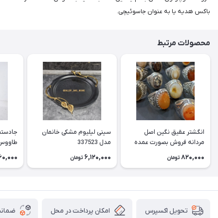
باکس هدیه یا به عنوان جاسوئیچی.
محصولات مرتبط
انگشتر عقیق نگین اصل
سینی لیلیوم مشکی خانمان
جادستما
مردانه فروش بصورت عمده
مدل 337523
هست حداقل تعداد سفارش
جادستم
60,000
6,120,000
820,000
تومان
تومان
3عدد هست فروش بصورت
برنجی ج
رندوم یاقاطی هست خانمان
استفاد
مدل 337524
خانمان مدل
امکان پرداخت در محل
ضمانت
تحویل اکسپرس