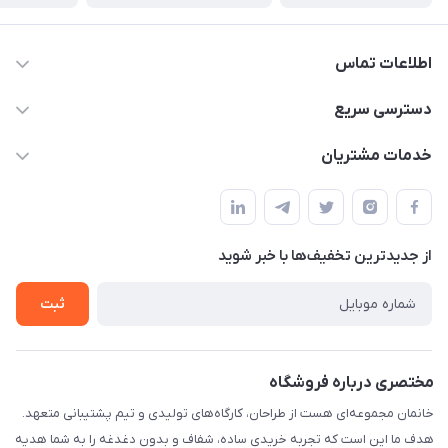
اطلاعات تماس
09124780957
دسترسی سریع
info@khanemanfurniture.ir
حساب کاربری
خدمات مشتریان
جاده ساوه سراه ادران شهرک ده حسن گلستان هشتم پلاک 10
مجله فروشگاه
قوانین و مقررات
لیست محصولات
حریم خصوصی
درباره ما
از جدید‌ترین تخفیف‌ها با‌ خبر شوید
راهنما
تماس با ما
ثبت
مختصری درباره فروشگاه
خانمان مجموعه‌ای هست از طراحان، کارگاه‌های تولیدی و تیم پشتیبانی متعهد.
هدف ما این است که تجربه خریدی ساده، شفاف و بدون دغدغه را به شما هدیه