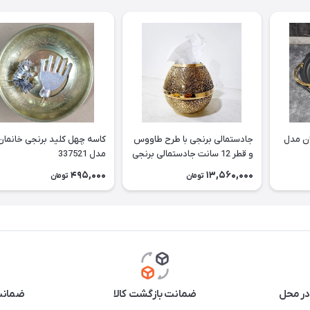
ان مدل
جادستمالی برنجی با طرح طاووس
کاسه چهل کلید برنجی خانمان
و قطر 12 سانت جادستمالی برنجی
مدل 337521
جا دستمال برنجی جادستمالی برنز
495,000
13,560,000
تومان
تومان
مناسب استفاده دائم وقابل
شستشو خانمان مدل 337522
در محل
ضمانت بازگشت کالا
ضمانت 