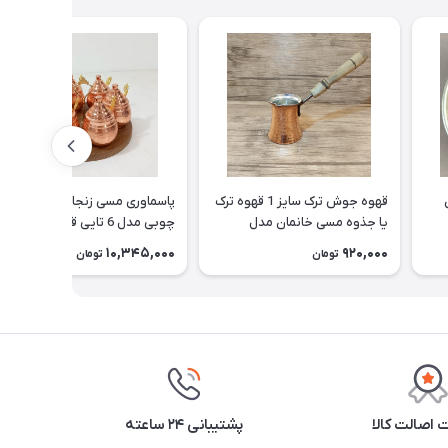
قهوه جوش ترک سایز 1 قهوه ترک
پاسماوری مسی زنجان با استند
یا جذوه مسی خانمان مدل
چوبی مدل 6 تایی قاشق دار و
337520
نانو شده خانمان مدل 337519
10,345,000
920,000
تومان
تومان
اصالت کالا
پشتیبانی ۲۴ ساعته