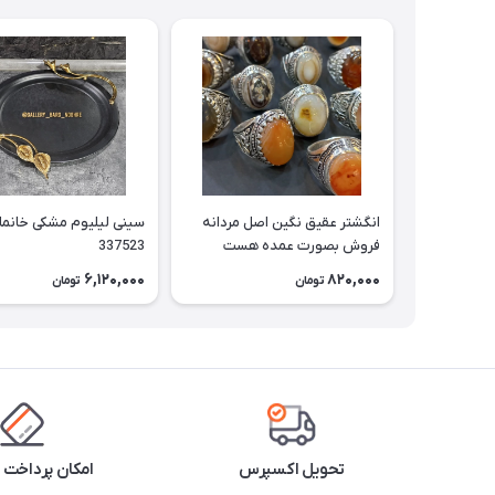
انگشتر عقیق نگین اصل مردانه
سینی لیلیوم مشکی خانم
فروش بصورت عمده هست
337523
حداقل تعداد سفارش 3عدد
6,120,000
820,000
تومان
تومان
هست فروش بصورت رندوم
یاقاطی هست خانمان مدل
337524
تحویل اکسپرس
امکان پرداخت 