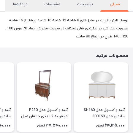
معرفی
توضیحات
مشخصات
دیدگاه‌ها
لوستر لاینر باکارات در سایز های 8 شاخه 12 شاخه 16 شاخه بیشتر از 16 شاخه
بصورت سفارشی در رنگبندی های مختلف در صورت سفارش ابعاد 70 عرض 100 .
120 . 140 طول در ارتفاع 80 سانت
محصولات مرتبط
آینه و کنسول مدل SI-160
آینه و کنسول مدل P230
خانمان مدل 300169
مجموعه 2 عددی خانمان مدل
خانمان مدل
300168
50,000
37,540,000
64,125,000
تومان
تومان