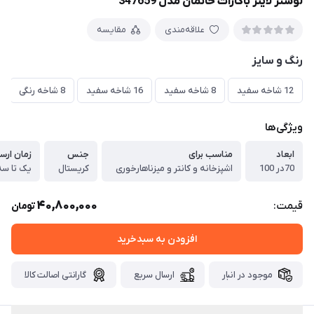
لوستر لاینر باکارات خانمان مدل 347659
علاقه‌مندی
مقایسه
رنگ و سایز
12 شاخه سفید
8 شاخه سفید
16 شاخه سفید
8 شاخه رنگی
ویژگی‌ها
ابعاد
مناسب برای
جنس
زمان ارس
70در 100
اشپزخانه و کانتر و میزناهارخوری
کریستال
یک تا سه
40,800,000
قیمت:
تومان
افزودن به سبدخرید
موجود در انبار
ارسال سریع
گارانتی اصالت کالا