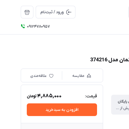
ورود / ثبت‌نام
09124780957
دل 374216
مقایسه
علاقه‌مندی
4,885,000
قیمت:
تومان
رایگان
برای خرید بیش از سه میلیون برای تهران
افزودن به سبدخرید