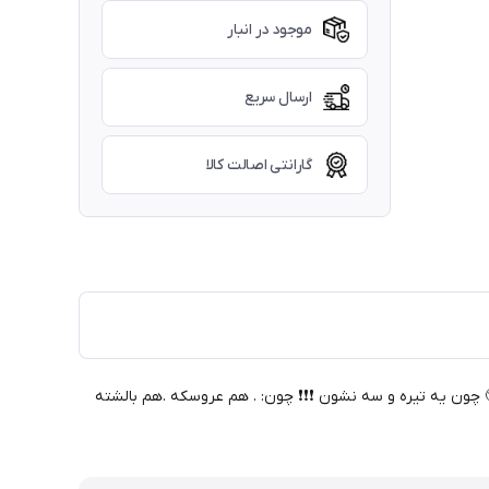
موجود در انبار
ارسال سریع
گارانتی اصالت کالا
باشه🥺 چون یه تیره و سه نشون ❗❗❗ چون: . هم عروسکه .هم بالشته