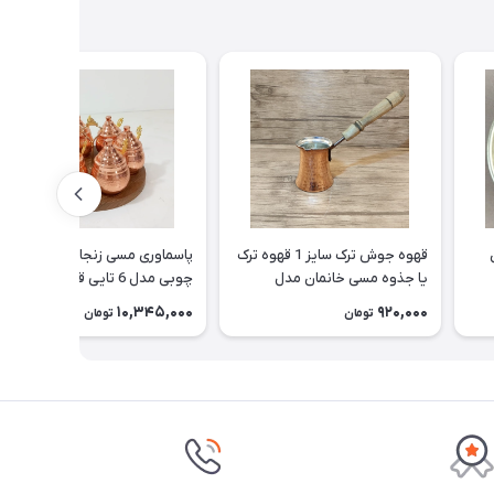
قهوه جوش ترک سایز 1 قهوه ترک
پاسماوری مسی زنجان با استند
یا جذوه مسی خانمان مدل
چوبی مدل 6 تایی قاشق دار و
337520
نانو شده خانمان مدل 337519
10,345,000
920,000
تومان
تومان