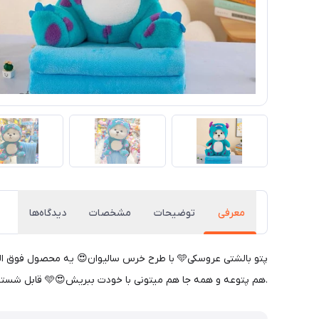
معرفی
توضیحات
مشخصات
دیدگاه‌ها
پتو بالشتی عروسکی🩵 با طرح خرس سالیوان😍 ی
.هم پتوعه و همه جا هم میتونی با خودت ببریش😍🩵 قابل شستشوعه و به راحتی با ماشین لباسشویی شسته میشه🩷