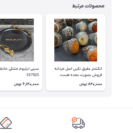
محصولات مرتبط
انگشتر عقیق نگین اصل مردانه
سینی لیلیوم مشکی خانم
فروش بصورت عمده هست
337523
حداقل تعداد سفارش 3عدد
6,120,000
820,000
تومان
تومان
هست فروش بصورت رندوم
یاقاطی هست خانمان مدل
337524