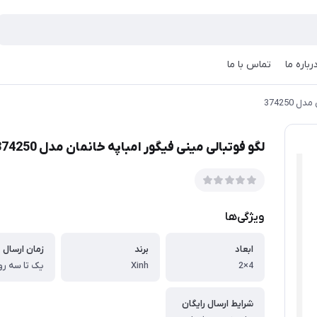
رباره ما
تماس با ما
374250
لگو فوتبالی مینی فیگور امباپه خانمان مدل 374250
ویژگی‌ها
ابعاد
برند
زمان ارسال
4×2
Xinh
یک تا سه رو
شرایط ارسال رایگان