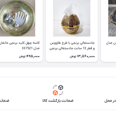
ان مدل
جادستمالی برنجی با طرح طاووس
کاسه چهل کلید برنجی خانمان
و قطر 12 سانت جادستمالی برنجی
مدل 337521
جا دستمال برنجی جادستمالی برنز
495,000
13,560,000
تومان
تومان
مناسب استفاده دائم وقابل
شستشو خانمان مدل 337522
در محل
ضمانت بازگشت کالا
ضمانت 