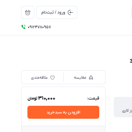
ورود / ثبت‌نام
09124780957
مقایسه
علاقه‌مندی
310,000
قیمت:
تومان
ز کاری
افزودن به سبدخرید