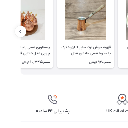
قهوه جوش ترک سایز 1 قهوه ترک
پاسماوری مسی زنجان با استند
یا جذوه مسی خانمان مدل
چوبی مدل 6 تایی قاشق دار و
337520
نانو شده خانمان مدل 337519
10,345,000
920,000
تومان
تومان
اصالت کالا
پشتیبانی ۲۴ ساعته