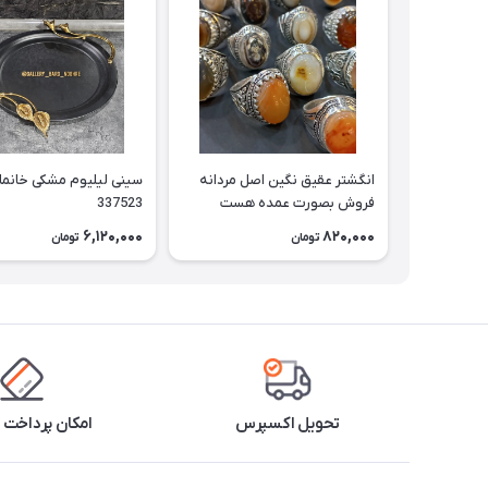
انگشتر عقیق نگین اصل مردانه
سینی لیلیوم مشکی خانم
فروش بصورت عمده هست
337523
حداقل تعداد سفارش 3عدد
6,120,000
820,000
تومان
تومان
هست فروش بصورت رندوم
یاقاطی هست خانمان مدل
337524
تحویل اکسپرس
امکان پرداخت 