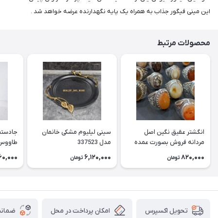
این مینی فیگور جذاب به همراه یک پایه نگهدارنده عرضه خواهد شد .
محصولات مرتبط
انگشتر عقیق نگین اصل
سینی لیلیوم مشکی خانمان
جادستما
مردانه فروش بصورت عمده
مدل 337523
هست حداقل تعداد سفارش
جادستم
60,000
6,120,000
820,000
تومان
تومان
3عدد هست فروش بصورت
برنجی ج
رندوم یاقاطی هست خانمان
استفاد
مدل 337524
خانمان مدل
امکان پرداخت در محل
ضمانت
تحویل اکسپرس