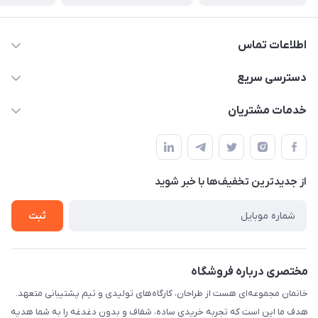
اطلاعات تماس
09124780957
دسترسی سریع
info@khanemanfurniture.ir
حساب کاربری
خدمات مشتریان
جاده ساوه سراه ادران شهرک ده حسن گلستان هشتم پلاک 10
مجله فروشگاه
قوانین و مقررات
لیست محصولات
حریم خصوصی
درباره ما
از جدید‌ترین تخفیف‌ها با‌ خبر شوید
راهنما
تماس با ما
ثبت
مختصری درباره فروشگاه
خانمان مجموعه‌ای هست از طراحان، کارگاه‌های تولیدی و تیم پشتیبانی متعهد.
هدف ما این است که تجربه خریدی ساده، شفاف و بدون دغدغه را به شما هدیه