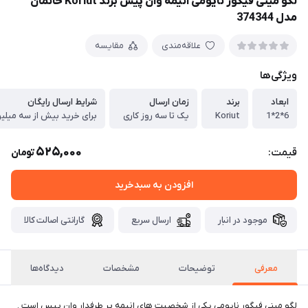
لگو مینی فیگور نایومی انیمه وان پیس برند Koriut خانمان
مدل 374344
علاقه‌مندی
مقایسه
ویژگی‌ها
ابعاد
برند
زمان ارسال
شرایط ارسال رایگان
6*2*1
Koriut
یک تا سه روز کاری
برای خرید بیش از سه میلیو
525,000
قیمت:
تومان
افزودن به سبدخرید
موجود در انبار
ارسال سریع
گارانتی اصالت کالا
معرفی
توضیحات
مشخصات
دیدگاه‌ها
لگو مینی فیگور نایومی یکی از شخصیت های انیمه پر طرفدار وان پیس است .