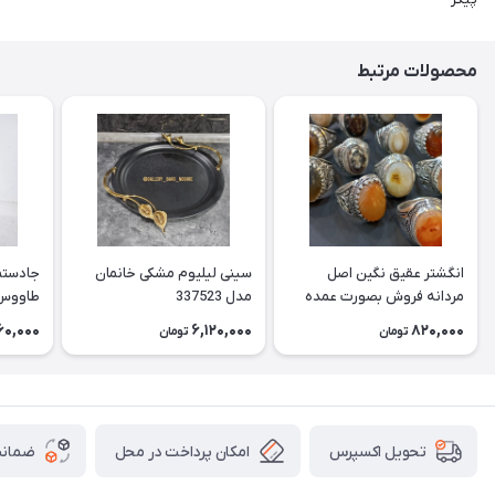
محصولات مرتبط
انگشتر عقیق نگین اصل
سینی لیلیوم مشکی خانمان
جادستما
مردانه فروش بصورت عمده
مدل 337523
هست حداقل تعداد سفارش
جادستم
60,000
6,120,000
820,000
تومان
تومان
3عدد هست فروش بصورت
برنجی ج
رندوم یاقاطی هست خانمان
استفاد
مدل 337524
خانمان مدل
امکان پرداخت در محل
ضمانت
تحویل اکسپرس