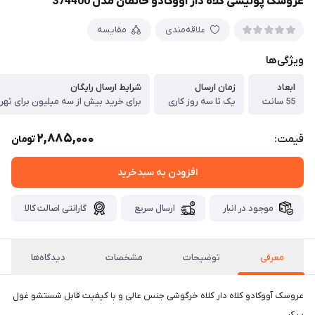
عروسک پولیشی کلاه دار آووکادو خانمان مدل 374400
علاقه‌مندی
مقایسه
ویژگی‌ها
ابعاد
زمان ارسال
شرایط ارسال رایگان
55 سانت
یک تا سه روز کاری
برای خرید بیش از سه میلیون برای تهر
2,885,000
قیمت:
تومان
افزودن به سبدخرید
موجود در انبار
ارسال سریع
گارانتی اصالت کالا
معرفی
توضیحات
مشخصات
دیدگاه‌ها
عروسک آووکادو کلاه دار کلاه خرگوشی جنس عالی و با کیفیت قابل شستشو غول
پیکر