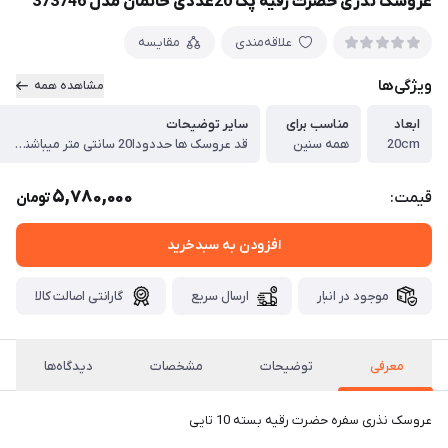
عروسک نذری حضرت رقیه پک 20عددی خانمان مدل 373746
علاقه‌مندی
مقایسه
ویژگی‌ها
مشاهده همه
ابعاد
مناسب برای
سایر توضیحات
20cm
همه سنین
قد عروسک ها حددودا20 سانتی متر میباشند ساخته شده از بهترین متریال و کیفیت ارسال به صورت بسته بندی شده و رایگان
5,780,000
قیمت:
تومان
افزودن به سبدخرید
موجود در انبار
ارسال سریع
گارانتی اصالت کالا
معرفی
توضیحات
مشخصات
دیدگاه‌ها
عروسک نذری سفره حضرت رقیه بسته 10 تایی