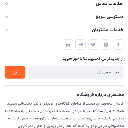
اطلاعات تماس
09124780957
دسترسی سریع
info@khanemanfurniture.ir
حساب کاربری
خدمات مشتریان
جاده ساوه سراه ادران شهرک ده حسن گلستان هشتم پلاک 10
مجله فروشگاه
قوانین و مقررات
لیست محصولات
حریم خصوصی
درباره ما
از جدید‌ترین تخفیف‌ها با‌ خبر شوید
راهنما
تماس با ما
ثبت
مختصری درباره فروشگاه
خانمان مجموعه‌ای هست از طراحان، کارگاه‌های تولیدی و تیم پشتیبانی متعهد.
هدف ما این است که تجربه خریدی ساده، شفاف و بدون دغدغه را به شما هدیه
بدهیم. با تکیه بر سال‌ها تجربه در صنعت مبلمان و دکوراسیون، سعی کرده‌ایم
محصولاتی طراحی و تولید کنیم که هم از نظر زیبایی و هم از نظر کارایی