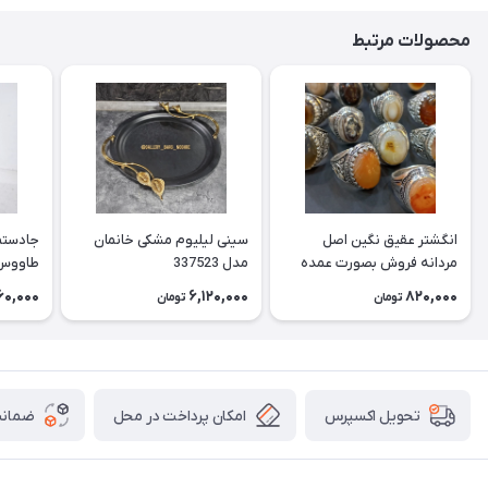
محصولات مرتبط
انگشتر عقیق نگین اصل
سینی لیلیوم مشکی خانمان
جادستما
مردانه فروش بصورت عمده
مدل 337523
هست حداقل تعداد سفارش
جادستم
60,000
6,120,000
820,000
تومان
تومان
3عدد هست فروش بصورت
برنجی ج
رندوم یاقاطی هست خانمان
استفاد
مدل 337524
خانمان مدل
امکان پرداخت در محل
ضمانت
تحویل اکسپرس