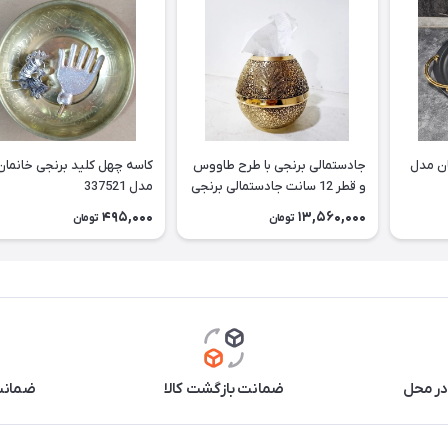
ان مدل
جادستمالی برنجی با طرح طاووس
کاسه چهل کلید برنجی خانمان
و قطر 12 سانت جادستمالی برنجی
مدل 337521
جا دستمال برنجی جادستمالی برنز
495,000
13,560,000
تومان
تومان
مناسب استفاده دائم وقابل
شستشو خانمان مدل 337522
در محل
ضمانت بازگشت کالا
ضمانت 