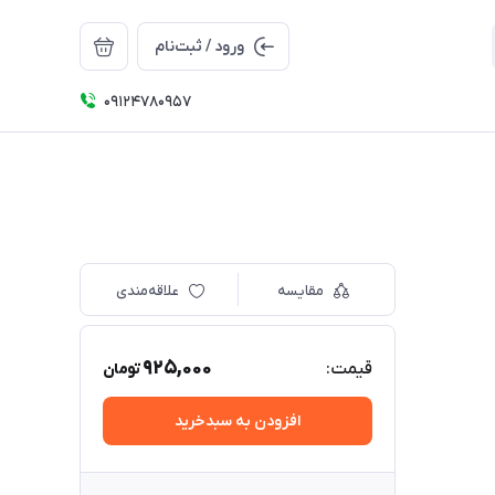
ورود / ثبت‌نام
09124780957
مقایسه
علاقه‌مندی
925,000
قیمت:
تومان
افزودن به سبدخرید