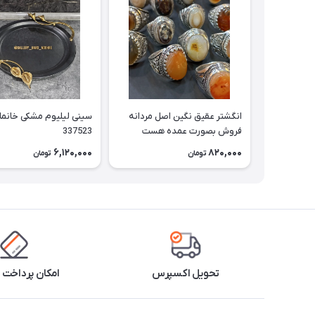
انگشتر عقیق نگین اصل مردانه
سینی لیلیوم مشکی خانم
فروش بصورت عمده هست
337523
حداقل تعداد سفارش 3عدد
6,120,000
820,000
تومان
تومان
هست فروش بصورت رندوم
یاقاطی هست خانمان مدل
337524
تحویل اکسپرس
امکان پرداخت 