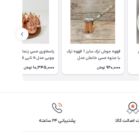
قهوه جوش ترک سایز 1 قهوه ترک
پاسماوری مسی زنجان با استند
یا جذوه مسی خانمان مدل
چوبی مدل 6 تایی قاشق دار و
337520
نانو شده خانمان مدل 337519
10,345,000
920,000
تومان
تومان
اصالت کالا
پشتیبانی ۲۴ ساعته