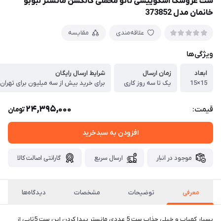
ست عروسک اسکوییشی نانو مخملی کالکشن مانستر لبوبو
خانمان مدل 373852
علاقه‌مندی
مقایسه
ویژگی‌ها
ابعاد
زمان ارسال
شرایط ارسال رایگان
15×15
یک تا سه روز کاری
برای خرید بیش از سه میلیون برای تهران
24,395,000
قیمت:
تومان
افزودن به سبدخرید
موجود در انبار
ارسال سریع
گارانتی اصالت کالا
معرفی
توضیحات
مشخصات
دیدگاه‌ها
بسیار کمیاب و خیلی جذاب ست 5 عددی مانستر پیدا کردن این ست 5تایی از