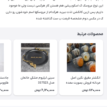
این نوع عروسک ک اسکوییشی هم هستن کار هرکسی نیست ولی ما موجود
داریم پس ازین کالکشن لذت ببرید هرکدام از عروسکها اسم خودشون رو دارن
ک در عکس دوم مشخصه قیمت ب ست گذاشته شده
محصولات مرتبط
انگشتر عقیق نگین اصل
سینی لیلیوم مشکی خانمان
جادستما
مردانه فروش بصورت عمده
مدل 337523
هست حداقل تعداد سفارش
جادستم
60,000
6,120,000
820,000
تومان
تومان
3عدد هست فروش بصورت
برنجی ج
رندوم یاقاطی هست خانمان
استفاد
مدل 337524
خانمان مدل