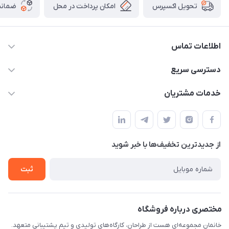
امکان پرداخت در محل
ضمانت
تحویل اکسپرس
اطلاعات تماس
09124780957
دسترسی سریع
info@khanemanfurniture.ir
حساب کاربری
خدمات مشتریان
جاده ساوه سراه ادران شهرک ده حسن گلستان هشتم پلاک 10
مجله فروشگاه
قوانین و مقررات
لیست محصولات
حریم خصوصی
درباره ما
از جدید‌ترین تخفیف‌ها با‌ خبر شوید
راهنما
تماس با ما
ثبت
مختصری درباره فروشگاه
خانمان مجموعه‌ای هست از طراحان، کارگاه‌های تولیدی و تیم پشتیبانی متعهد.