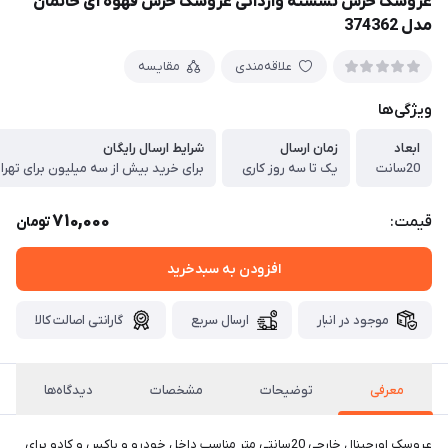
عروسک خرس نشسته وارداتی عروسک خرس قهوه ای خانمان
مدل 374362
علاقه‌مندی
مقایسه
ویژگی‌ها
ابعاد
زمان ارسال
شرایط ارسال رایگان
20سانت
یک تا سه روز کاری
برای خرید بیش از سه میلیون برای تهرا
710,000
قیمت:
تومان
افزودن به سبدخرید
موجود در انبار
ارسال سریع
گارانتی اصالت کالا
معرفی
توضیحات
مشخصات
دیدگاه‌ها
عروسک اورجینال خارجی 20سانتی متر مناسب داخل خودرو و باکس و کادو برای