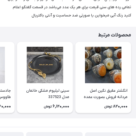
تمامی رده های سنی قیمت برای هر یک عدد می‌باشد در قسمت گفتگو اعلام
کنید رنگ آبی میخواین یا صورتی ضد حساسیت و آنتی باکتریال
محصولات مرتبط
انگشتر عقیق نگین اصل
سینی لیلیوم مشکی خانمان
جادستما
مردانه فروش بصورت عمده
مدل 337523
هست حداقل تعداد سفارش
جادستم
60,000
6,120,000
820,000
تومان
تومان
3عدد هست فروش بصورت
برنجی ج
رندوم یاقاطی هست خانمان
استفاد
مدل 337524
خانمان مدل