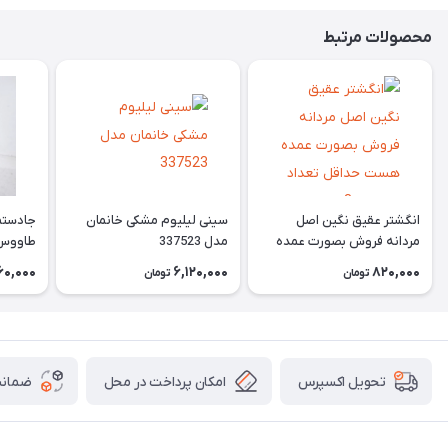
محصولات مرتبط
انگشتر عقیق نگین اصل
سینی لیلیوم مشکی خانمان
جادستما
مردانه فروش بصورت عمده
مدل 337523
هست حداقل تعداد سفارش
جادستم
60,000
6,120,000
820,000
تومان
تومان
3عدد هست فروش بصورت
برنجی ج
رندوم یاقاطی هست خانمان
استفاد
مدل 337524
خانمان مدل
امکان پرداخت در محل
ضمانت
تحویل اکسپرس