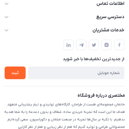
اطلاعات تماس
09124780957
دسترسی سریع
info@khanemanfurniture.ir
حساب کاربری
خدمات مشتریان
جاده ساوه سراه ادران شهرک ده حسن گلستان هشتم پلاک 10
مجله فروشگاه
قوانین و مقررات
لیست محصولات
حریم خصوصی
درباره ما
از جدید‌ترین تخفیف‌ها با‌ خبر شوید
راهنما
تماس با ما
ثبت
مختصری درباره فروشگاه
خانمان مجموعه‌ای هست از طراحان، کارگاه‌های تولیدی و تیم پشتیبانی متعهد.
هدف ما این است که تجربه خریدی ساده، شفاف و بدون دغدغه را به شما هدیه
بدهیم. با تکیه بر سال‌ها تجربه در صنعت مبلمان و دکوراسیون، سعی کرده‌ایم
محصولاتی طراحی و تولید کنیم که هم از نظر زیبایی و هم از نظر کارایی