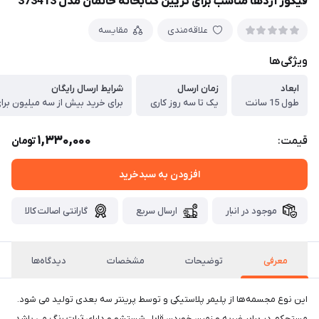
فیگور اژدها مناسب برای تزیین کتابخانه خانمان مدل 373413
علاقه‌مندی
مقایسه
ویژگی‌ها
ابعاد
زمان ارسال
شرایط ارسال رایگان
طول 15 سانت
یک تا سه روز کاری
برای خرید بیش از سه میلیون برای
1,330,000
قیمت:
تومان
افزودن به سبدخرید
موجود در انبار
ارسال سریع
گارانتی اصالت کالا
معرفی
توضیحات
مشخصات
دیدگاه‌ها
این نوع مجسمه‌ها از پلیمر پلاستیکی و توسط پرینتر سه بعدی تولید می شود.
مستحکم در برابر ضربه و زمین خوردن قابل شستشو و دارای ثبات رنگ می باشد.