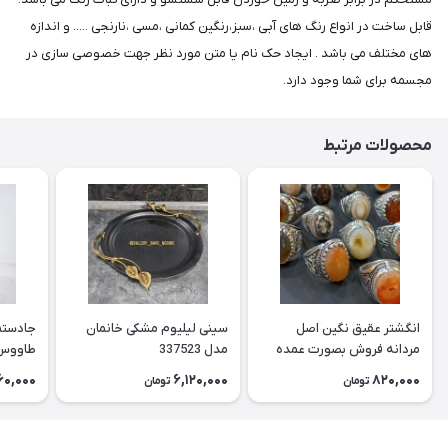
قابل ساخت در انواع رنگ های آبی ،سبز،رنگین کمانی ،مسی ،نارنجی ..... و اندازه
های مختلف می باشد . ایجاد حک نام یا متن مورد نظر جهت خصوصی سازی در
مجسمه برای شما وجود دارد.
محصولات مرتبط
انگشتر عقیق نگین اصل
سینی لیلیوم مشکی خانمان
جادستما
مردانه فروش بصورت عمده
مدل 337523
هست حداقل تعداد سفارش
جادستم
60,000
6,120,000
820,000
تومان
تومان
3عدد هست فروش بصورت
برنجی ج
رندوم یاقاطی هست خانمان
استفاد
مدل 337524
خانمان مدل