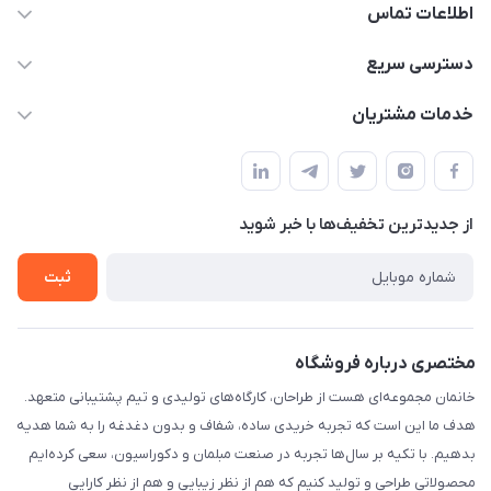
اطلاعات تماس
09124780957
دسترسی سریع
info@khanemanfurniture.ir
حساب کاربری
خدمات مشتریان
جاده ساوه سراه ادران شهرک ده حسن گلستان هشتم پلاک 10
مجله فروشگاه
قوانین و مقررات
لیست محصولات
حریم خصوصی
درباره ما
از جدید‌ترین تخفیف‌ها با‌ خبر شوید
راهنما
تماس با ما
ثبت
مختصری درباره فروشگاه
خانمان مجموعه‌ای هست از طراحان، کارگاه‌های تولیدی و تیم پشتیبانی متعهد.
هدف ما این است که تجربه خریدی ساده، شفاف و بدون دغدغه را به شما هدیه
بدهیم. با تکیه بر سال‌ها تجربه در صنعت مبلمان و دکوراسیون، سعی کرده‌ایم
محصولاتی طراحی و تولید کنیم که هم از نظر زیبایی و هم از نظر کارایی