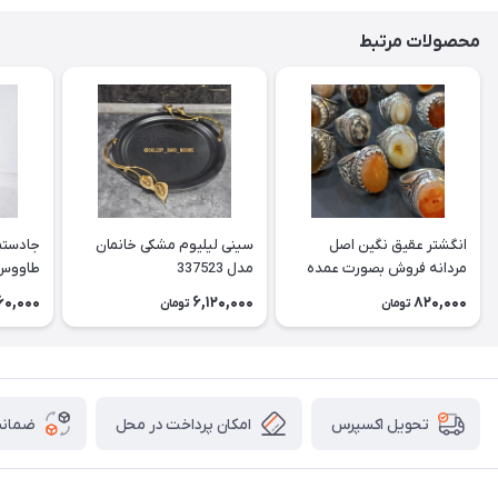
محصولات مرتبط
انگشتر عقیق نگین اصل
سینی لیلیوم مشکی خانمان
جادستما
مردانه فروش بصورت عمده
مدل 337523
هست حداقل تعداد سفارش
جادستم
60,000
6,120,000
820,000
تومان
تومان
3عدد هست فروش بصورت
برنجی ج
رندوم یاقاطی هست خانمان
استفاد
مدل 337524
خانمان مدل
امکان پرداخت در محل
ضمانت
تحویل اکسپرس