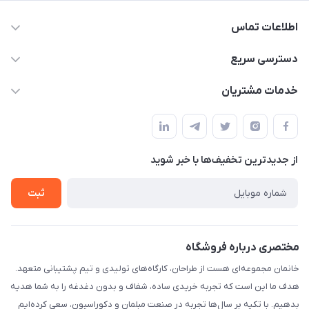
اطلاعات تماس
09124780957
دسترسی سریع
info@khanemanfurniture.ir
حساب کاربری
خدمات مشتریان
جاده ساوه سراه ادران شهرک ده حسن گلستان هشتم پلاک 10
مجله فروشگاه
قوانین و مقررات
لیست محصولات
حریم خصوصی
درباره ما
از جدید‌ترین تخفیف‌ها با‌ خبر شوید
راهنما
تماس با ما
ثبت
مختصری درباره فروشگاه
خانمان مجموعه‌ای هست از طراحان، کارگاه‌های تولیدی و تیم پشتیبانی متعهد.
هدف ما این است که تجربه خریدی ساده، شفاف و بدون دغدغه را به شما هدیه
بدهیم. با تکیه بر سال‌ها تجربه در صنعت مبلمان و دکوراسیون، سعی کرده‌ایم