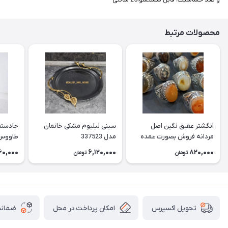
محصولات مرتبط
انگشتر عقیق نگین اصل
سینی لیلیوم مشکی خانمان
جادستما
مردانه فروش بصورت عمده
مدل 337523
هست حداقل تعداد سفارش
جادستم
60,000
6,120,000
820,000
تومان
تومان
3عدد هست فروش بصورت
برنجی ج
رندوم یاقاطی هست خانمان
استفاد
مدل 337524
خانمان مدل
امکان پرداخت در محل
ضمانت
تحویل اکسپرس