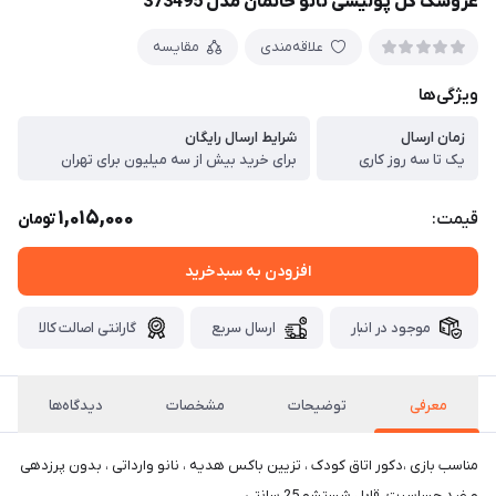
عروسک گل پولیشی نانو خانمان مدل 373495
علاقه‌مندی
مقایسه
ویژگی‌ها
زمان ارسال
شرایط ارسال رایگان
یک تا سه روز کاری
برای خرید بیش از سه میلیون برای تهران
1,015,000
قیمت:
تومان
افزودن به سبدخرید
موجود در انبار
ارسال سریع
گارانتی اصالت کالا
معرفی
توضیحات
مشخصات
دیدگاه‌ها
مناسب بازی ،دکور اتاق کودک ، تزیین باکس هدیه ، نانو وارداتی ، بدون پرزدهی
و ضد حساسیت، قابل شستشو،25 سانتی