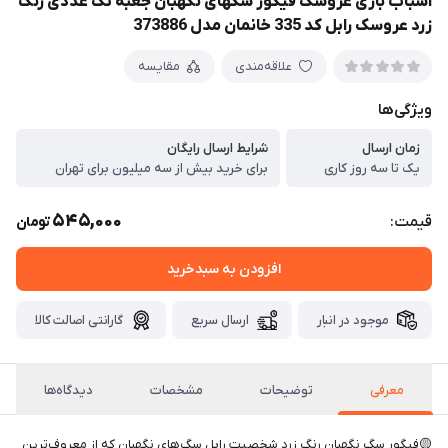
اسباب بازی عروسک فیگور سگهای نگهبان جعبه تک عددی رنگ
زرد عروسک رابل کد 335 خانمان مدل 373886
علاقه‌مندی
مقایسه
ویژگی‌ها
زمان ارسال
شرایط ارسال رایگان
یک تا سه روز کاری
برای خرید بیش از سه میلیون برای تهران
545,000
قیمت:
تومان
افزودن به سبدخرید
موجود در انبار
ارسال سریع
گارانتی اصالت کالا
معرفی
توضیحات
مشخصات
دیدگاه‌ها
🟡فیگور سگ نگهبان رنگ زرد شخصیت رابل سگ‌های نگهبان که از معروف‌ترین