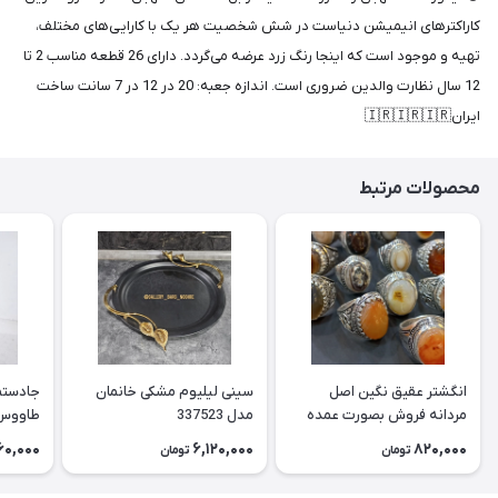
کاراکترهای انیمیشن دنیاست در شش شخصیت هر یک با کارایی‌های مختلف،
تهیه و موجود است که اینجا رنگ زرد عرضه می‌گردد. دارای 26 قطعه مناسب 2 تا
12 سال نظارت والدین ضروری است. اندازه جعبه: 20 در 12 در 7 سانت ساخت
ایران🇮🇷🇮🇷🇮🇷
محصولات مرتبط
انگشتر عقیق نگین اصل
سینی لیلیوم مشکی خانمان
جادستما
مردانه فروش بصورت عمده
مدل 337523
هست حداقل تعداد سفارش
جادستم
60,000
6,120,000
820,000
تومان
تومان
3عدد هست فروش بصورت
برنجی ج
رندوم یاقاطی هست خانمان
استفاد