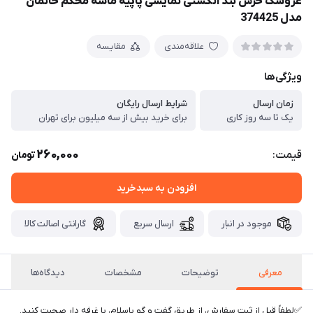
عروسک خرس بند انگشتی نمایشی پاپیه ماشه محکم خانمان
مدل 374425
علاقه‌مندی
مقایسه
ویژگی‌ها
زمان ارسال
شرایط ارسال رایگان
یک تا سه روز کاری
برای خرید بیش از سه میلیون برای تهران
260,000
قیمت:
تومان
افزودن به سبدخرید
موجود در انبار
ارسال سریع
گارانتی اصالت کالا
معرفی
توضیحات
مشخصات
دیدگاه‌ها
✅️لطفاً قبل از ثبت سفارش، از طریق گفت و گو باسلام، با غرفه دار صحبت کنید.