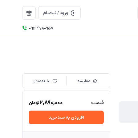
ورود / ثبت‌نام
09124780957
مقایسه
علاقه‌مندی
2,890,000
قیمت:
تومان
افزودن به سبدخرید