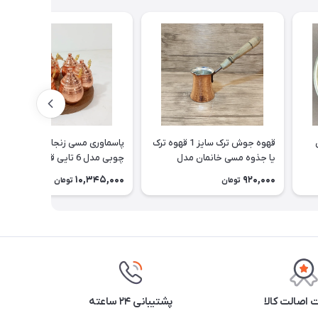
قهوه جوش ترک سایز 1 قهوه ترک
پاسماوری مسی زنجان با استند
یا جذوه مسی خانمان مدل
چوبی مدل 6 تایی قاشق دار و
337520
نانو شده خانمان مدل 337519
10,345,000
920,000
تومان
تومان
اصالت کالا
پشتیبانی ۲۴ ساعته