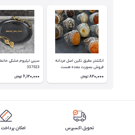
انگشتر عقیق نگین اصل مردانه
سینی لیلیوم مشکی خانم
فروش بصورت عمده هست
337523
حداقل تعداد سفارش 3عدد
6,120,000
820,000
تومان
تومان
هست فروش بصورت رندوم
یاقاطی هست خانمان مدل
337524
تحویل اکسپرس
امکان پرداخت 