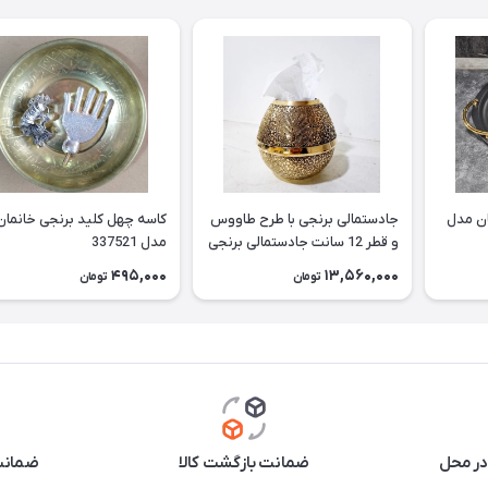
ان مدل
جادستمالی برنجی با طرح طاووس
کاسه چهل کلید برنجی خانمان
و قطر 12 سانت جادستمالی برنجی
مدل 337521
جا دستمال برنجی جادستمالی برنز
495,000
13,560,000
تومان
تومان
مناسب استفاده دائم وقابل
شستشو خانمان مدل 337522
در محل
ضمانت بازگشت کالا
ضمانت 