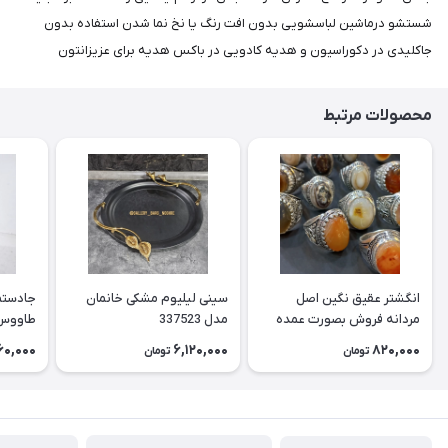
شستشو درماشین لباسشویی بدون افت رنگ یا نخ نما شدن استفاده بدون
جاکلیدی در دکوراسیون و هدیه کادویی در باکس هدیه برای عزیزانتون
محصولات مرتبط
انگشتر عقیق نگین اصل
سینی لیلیوم مشکی خانمان
جادستما
مردانه فروش بصورت عمده
مدل 337523
هست حداقل تعداد سفارش
جادستم
60,000
6,120,000
820,000
تومان
تومان
3عدد هست فروش بصورت
برنجی ج
رندوم یاقاطی هست خانمان
استفاد
مدل 337524
خانمان مدل