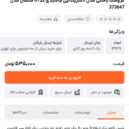
عروسک بافتنی مدل دختریلدایی جاکلیدی کد01 خانمان مدل
373647
علاقه‌مندی
مقایسه
ویژگی‌ها
ابعاد
زمان ارسال
شرایط ارسال رایگان
5*6*8
یک تا سه روز کاری
برای خرید بیش از سه میلیون برای تهران
535,000
قیمت:
تومان
افزودن به سبدخرید
موجود در انبار
ارسال سریع
گارانتی اصالت کالا
معرفی
توضیحات
مشخصات
دیدگاه‌ها
جنس کامو:ترک ارتفاع:8 عرض:6 رنگ لباس:قرمز تم یلدایی رنگ کلاه سبز قابلیت