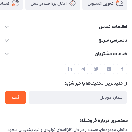
امکان پرداخت در محل
ضمانت
تحویل اکسپرس
اطلاعات تماس
09124780957
دسترسی سریع
info@khanemanfurniture.ir
حساب کاربری
خدمات مشتریان
جاده ساوه سراه ادران شهرک ده حسن گلستان هشتم پلاک 10
مجله فروشگاه
قوانین و مقررات
لیست محصولات
حریم خصوصی
درباره ما
از جدید‌ترین تخفیف‌ها با‌ خبر شوید
راهنما
تماس با ما
ثبت
مختصری درباره فروشگاه
خانمان مجموعه‌ای هست از طراحان، کارگاه‌های تولیدی و تیم پشتیبانی متعهد.