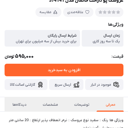
عروسک پو ناراحت خانمان مدل 374141
علاقه‌مندی
مقایسه
ویژگی‌ها
زمان ارسال
شرایط ارسال رایگان
یک تا سه روز کاری
برای خرید بیش از سه میلیون برای تهران
595,000
قیمت:
تومان
افزودن به سبدخرید
موجود در انبار
ارسال سریع
گارانتی اصالت کالا
معرفی
توضیحات
مشخصات
دیدگاه‌ها
ویژگی ها: رنگ :: سفید نوع عروسک :: نرم, انعطاف پذیر ارتفاع :: 20 سانتی متر
جنس :: پولیشی آویز: ندارد