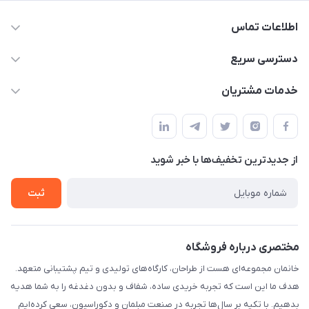
اطلاعات تماس
09124780957
دسترسی سریع
info@khanemanfurniture.ir
حساب کاربری
خدمات مشتریان
جاده ساوه سراه ادران شهرک ده حسن گلستان هشتم پلاک 10
مجله فروشگاه
قوانین و مقررات
لیست محصولات
حریم خصوصی
درباره ما
از جدید‌ترین تخفیف‌ها با‌ خبر شوید
راهنما
تماس با ما
ثبت
مختصری درباره فروشگاه
خانمان مجموعه‌ای هست از طراحان، کارگاه‌های تولیدی و تیم پشتیبانی متعهد.
هدف ما این است که تجربه خریدی ساده، شفاف و بدون دغدغه را به شما هدیه
بدهیم. با تکیه بر سال‌ها تجربه در صنعت مبلمان و دکوراسیون، سعی کرده‌ایم