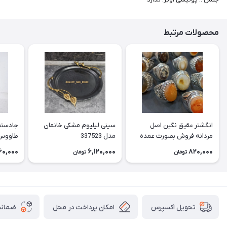
محصولات مرتبط
انگشتر عقیق نگین اصل
سینی لیلیوم مشکی خانمان
جادستما
مردانه فروش بصورت عمده
مدل 337523
هست حداقل تعداد سفارش
جادستم
60,000
6,120,000
820,000
تومان
تومان
3عدد هست فروش بصورت
برنجی ج
رندوم یاقاطی هست خانمان
استفاد
مدل 337524
خانمان مدل
امکان پرداخت در محل
ضمانت
تحویل اکسپرس