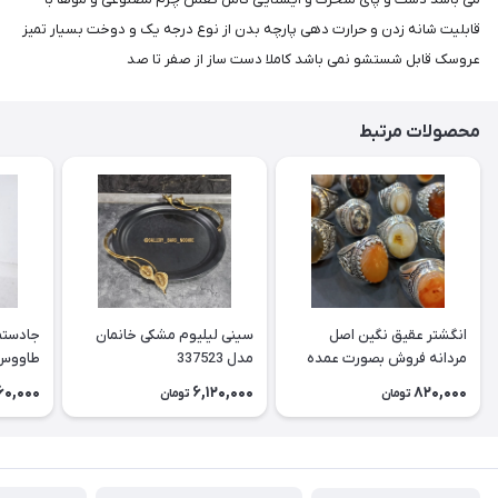
قابلیت شانه زدن و حرارت دهی پارچه بدن از نوع درجه یک و دوخت بسیار تمیز
عروسک قابل شستشو نمی باشد کاملا دست ساز از صفر تا صد
محصولات مرتبط
انگشتر عقیق نگین اصل
سینی لیلیوم مشکی خانمان
جادستما
مردانه فروش بصورت عمده
مدل 337523
هست حداقل تعداد سفارش
جادستم
60,000
6,120,000
820,000
تومان
تومان
3عدد هست فروش بصورت
برنجی ج
رندوم یاقاطی هست خانمان
استفاد
مدل 337524
خانمان مدل