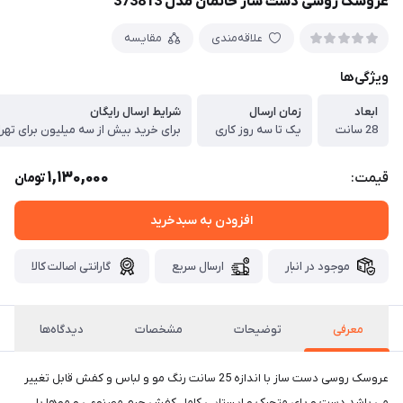
عروسک روسی دست ساز خانمان مدل 373813
علاقه‌مندی
مقایسه
ویژگی‌ها
ابعاد
زمان ارسال
شرایط ارسال رایگان
28 سانت
یک تا سه روز کاری
برای خرید بیش از سه میلیون برای تهر
1,130,000
قیمت:
تومان
افزودن به سبدخرید
موجود در انبار
ارسال سریع
گارانتی اصالت کالا
معرفی
توضیحات
مشخصات
دیدگاه‌ها
عروسک روسی دست ساز با اندازه 25 سانت رنگ مو و لباس و کفش قابل تغییر
می باشد دست و پای متحرک و ایستایی کامل کفش چرم مصنوعی و موها با