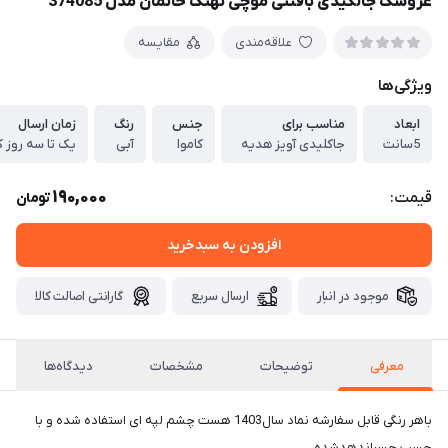
عروسک جالکیدی بافتنی موچی نهنگ خانمان مدل 374085
علاقه‌مندی
مقایسه
ویژگی‌ها
ابعاد
مناسب برای
جنس
رنگ
زمان ارسال
5سانت
جاکلیدی آویز هدیه
کاموا
آبی
یک تا سه روز ک
190,000
قیمت:
تومان
افزودن به سبدخرید
موجود در انبار
ارسال سریع
گارانتی اصالت کالا
معرفی
توضیحات
مشخصات
دیدگاه‌ها
باهر رنگی قابل سفارشه نماد سال1403 هست چشم لپه ای استفاده شده و با
چسب چسباندهدشده