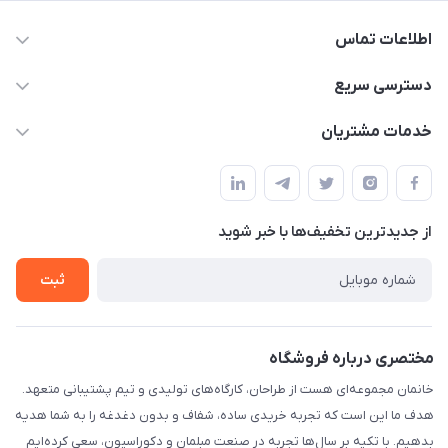
اطلاعات تماس
09124780957
دسترسی سریع
info@khanemanfurniture.ir
حساب کاربری
خدمات مشتریان
جاده ساوه سراه ادران شهرک ده حسن گلستان هشتم پلاک 10
مجله فروشگاه
قوانین و مقررات
لیست محصولات
حریم خصوصی
درباره ما
از جدید‌ترین تخفیف‌ها با‌ خبر شوید
راهنما
تماس با ما
ثبت
مختصری درباره فروشگاه
خانمان مجموعه‌ای هست از طراحان، کارگاه‌های تولیدی و تیم پشتیبانی متعهد.
هدف ما این است که تجربه خریدی ساده، شفاف و بدون دغدغه را به شما هدیه
بدهیم. با تکیه بر سال‌ها تجربه در صنعت مبلمان و دکوراسیون، سعی کرده‌ایم