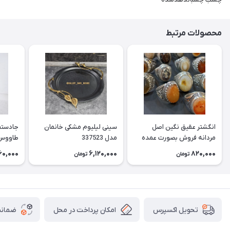
محصولات مرتبط
انگشتر عقیق نگین اصل
سینی لیلیوم مشکی خانمان
جادستما
مردانه فروش بصورت عمده
مدل 337523
هست حداقل تعداد سفارش
جادستم
60,000
6,120,000
820,000
تومان
تومان
3عدد هست فروش بصورت
برنجی ج
رندوم یاقاطی هست خانمان
استفاد
مدل 337524
خانمان مدل
امکان پرداخت در محل
ضمانت
تحویل اکسپرس