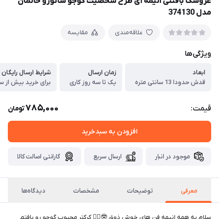
عروسک بافتنی انیمه ای طرح شخصیت گوجو ساتورو خانمان
مدل 374130
علاقه‌مندی
مقایسه
ویژگی‌ها
ابعاد
زمان ارسال
شرایط ارسال رایگان
قدش حدودا 13 سانتی متره
یک تا سه روز کاری
برای خرید بیش از سه
785,000
قیمت:
تومان
افزودن به سبدخرید
موجود در انبار
ارسال سریع
گارانتی اصالت کالا
معرفی
توضیحات
مشخصات
دیدگاه‌ها
سلام به همه انیمه فن های خوش ذوق 🤓❤️‍🔥 کرکتر محبوب گوجو رو بافتم