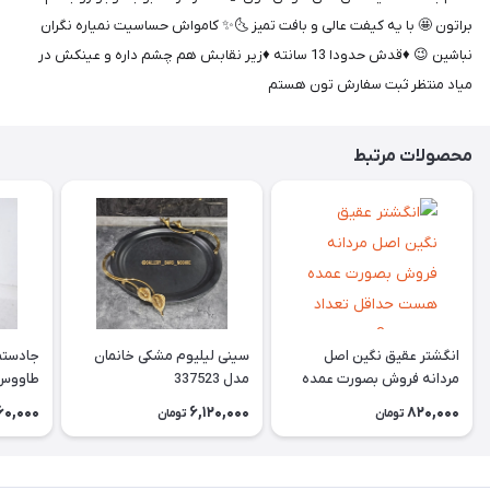
براتون 🤩 با یه کیفت عالی و بافت تمیز 🌜✨ کامواش حساسیت نمیاره نگران
نباشین 😉 ♦️قدش حدودا 13 سانته ♦️زیر نقابش هم چشم داره و عینکش در
میاد منتظر ثبت سفارش تون هستم
محصولات مرتبط
انگشتر عقیق نگین اصل
سینی لیلیوم مشکی خانمان
جادستما
مردانه فروش بصورت عمده
مدل 337523
هست حداقل تعداد سفارش
جادستم
60,000
6,120,000
820,000
تومان
تومان
3عدد هست فروش بصورت
برنجی ج
رندوم یاقاطی هست خانمان
استفاد
مدل 337524
خانمان مدل