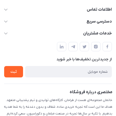
اطلاعات تماس
09124780957
دسترسی سریع
info@khanemanfurniture.ir
حساب کاربری
خدمات مشتریان
جاده ساوه سراه ادران شهرک ده حسن گلستان هشتم پلاک 10
مجله فروشگاه
قوانین و مقررات
لیست محصولات
حریم خصوصی
درباره ما
از جدید‌ترین تخفیف‌ها با‌ خبر شوید
راهنما
تماس با ما
ثبت
مختصری درباره فروشگاه
خانمان مجموعه‌ای هست از طراحان، کارگاه‌های تولیدی و تیم پشتیبانی متعهد.
هدف ما این است که تجربه خریدی ساده، شفاف و بدون دغدغه را به شما هدیه
بدهیم. با تکیه بر سال‌ها تجربه در صنعت مبلمان و دکوراسیون، سعی کرده‌ایم