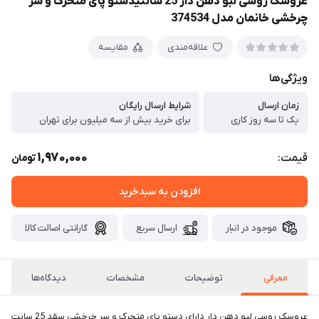
عروسک روسی لبو دهن دار 25 سانتیدستو پای متحرک و سر
چرخشی خانمان مدل 374534
علاقه‌مندی
مقایسه
ویژگی‌ها
زمان ارسال
شرایط ارسال رایگان
یک تا سه روز کاری
برای خرید بیش از سه میلیون برای تهران
1,970,000
قیمت:
تومان
افزودن به سبدخرید
موجود در انبار
ارسال سریع
گارانتی اصالت کالا
معرفی
توضیحات
مشخصات
دیدگاه‌ها
عروسک روسی لبو دهن دار دارای دستو پای متحرک و سر چرخشی سقد 25 سانت