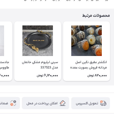
محصولات مرتبط
انگشتر عقیق نگین اصل
سینی لیلیوم مشکی خانمان
جادستما
مردانه فروش بصورت عمده
مدل 337523
هست حداقل تعداد سفارش
جادستم
60,000
6,120,000
820,000
تومان
تومان
3عدد هست فروش بصورت
برنجی ج
رندوم یاقاطی هست خانمان
استفاد
مدل 337524
خانمان مدل
امکان پرداخت در محل
ضمانت
تحویل اکسپرس