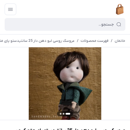
خانمان
/
فهرست محصولات
/
عروسک روسی لبو دهن دار 25 سانتیدستو پای متحرک و سر چرخشی خانمان مدل 374534