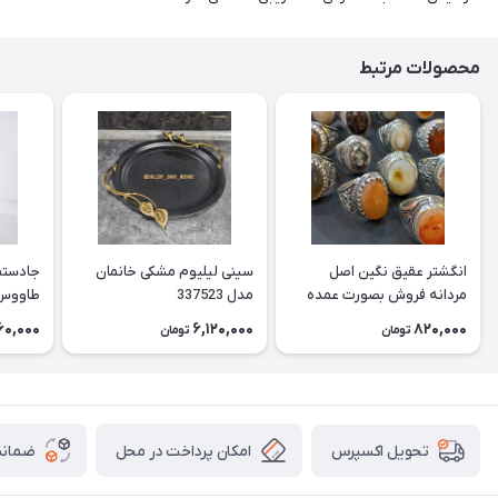
محصولات مرتبط
انگشتر عقیق نگین اصل
سینی لیلیوم مشکی خانمان
جادستما
مردانه فروش بصورت عمده
مدل 337523
هست حداقل تعداد سفارش
جادستم
60,000
6,120,000
820,000
تومان
تومان
3عدد هست فروش بصورت
برنجی ج
رندوم یاقاطی هست خانمان
استفاد
مدل 337524
خانمان مدل
امکان پرداخت در محل
ضمانت
تحویل اکسپرس