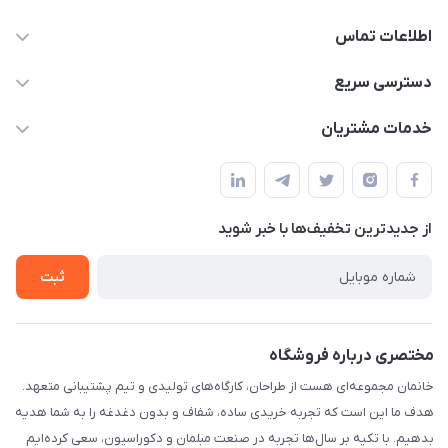
اطلاعات تماس
09124780957
دسترسی سریع
info@khanemanfurniture.ir
حساب کاربری
خدمات مشتریان
جاده ساوه سراه ادران شهرک ده حسن گلستان هشتم پلاک 10
مجله فروشگاه
قوانین و مقررات
لیست محصولات
حریم خصوصی
درباره ما
از جدید‌ترین تخفیف‌ها با‌ خبر شوید
راهنما
تماس با ما
ثبت
مختصری درباره فروشگاه
خانمان مجموعه‌ای هست از طراحان، کارگاه‌های تولیدی و تیم پشتیبانی متعهد.
هدف ما این است که تجربه خریدی ساده، شفاف و بدون دغدغه را به شما هدیه
بدهیم. با تکیه بر سال‌ها تجربه در صنعت مبلمان و دکوراسیون، سعی کرده‌ایم