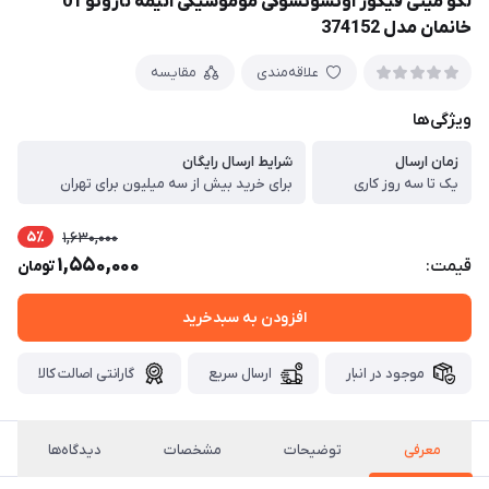
لگو مینی فیگور اوتسوتسوکی موموشیکی انیمه ناروتو 01
خانمان مدل 374152
علاقه‌مندی
مقایسه
ویژگی‌ها
زمان ارسال
شرایط ارسال رایگان
یک تا سه روز کاری
برای خرید بیش از سه میلیون برای تهران
5٪
1,630,000
1,550,000
قیمت:
تومان
افزودن به سبدخرید
موجود در انبار
ارسال سریع
گارانتی اصالت کالا
معرفی
توضیحات
مشخصات
دیدگاه‌ها