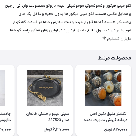
لگو مینی فیگور اوتسوتسوکی موموشیکی انیمه ناروتو محصولات وارداتی از چین
و مطابق عکس هستند لگو مینی فیگور ها بدون جعبه و داخل بگ های
پلاستیکی هستند ❗️ لطفا قبل از خرید و ثبت سفارش حتما در قسمت گفتگو از
موجود بودن محصول اطلاع حاصل فرمایید در اولین زمان ممکن پاسخگو شما
عزیزان هستیم 🌹
محصولات مرتبط
انگشتر عقیق نگین اصل
سینی لیلیوم مشکی خانمان
جادستما
مردانه فروش بصورت عمده
مدل 337523
هست حداقل تعداد سفارش
جادستم
60,000
6,120,000
820,000
تومان
تومان
3عدد هست فروش بصورت
برنجی ج