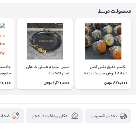
محصولات مرتبط
انگشتر عقیق نگین اصل
سینی لیلیوم مشکی خانمان
جادستما
مردانه فروش بصورت عمده
مدل 337523
هست حداقل تعداد سفارش
جادستم
60,000
6,120,000
820,000
تومان
تومان
3عدد هست فروش بصورت
برنجی ج
رندوم یاقاطی هست خانمان
استفاد
مدل 337524
خانمان مدل
امکان پرداخت در محل
ضمانت
تحویل اکسپرس