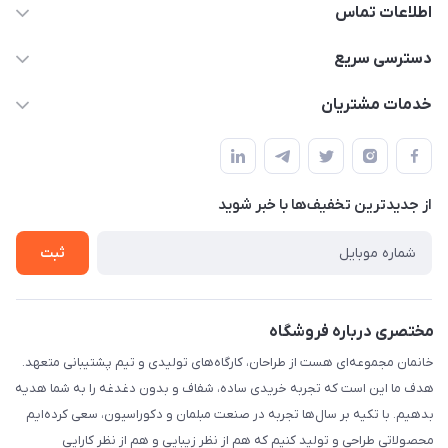
اطلاعات تماس
09124780957
دسترسی سریع
info@khanemanfurniture.ir
حساب کاربری
خدمات مشتریان
جاده ساوه سراه ادران شهرک ده حسن گلستان هشتم پلاک 10
مجله فروشگاه
قوانین و مقررات
لیست محصولات
حریم خصوصی
درباره ما
از جدید‌ترین تخفیف‌ها با‌ خبر شوید
راهنما
تماس با ما
ثبت
مختصری درباره فروشگاه
خانمان مجموعه‌ای هست از طراحان، کارگاه‌های تولیدی و تیم پشتیبانی متعهد.
هدف ما این است که تجربه خریدی ساده، شفاف و بدون دغدغه را به شما هدیه
بدهیم. با تکیه بر سال‌ها تجربه در صنعت مبلمان و دکوراسیون، سعی کرده‌ایم
محصولاتی طراحی و تولید کنیم که هم از نظر زیبایی و هم از نظر کارایی