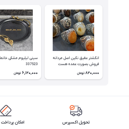
انگشتر عقیق نگین اصل مردانه
سینی لیلیوم مشکی خانم
فروش بصورت عمده هست
337523
حداقل تعداد سفارش 3عدد
6,120,000
820,000
تومان
تومان
هست فروش بصورت رندوم
یاقاطی هست خانمان مدل
337524
تحویل اکسپرس
امکان پرداخت 