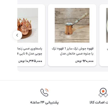
قهوه جوش ترک سایز 1 قهوه ترک
پاسماوری مسی زنجان با استند
یا جذوه مسی خانمان مدل
چوبی مدل 6 تایی قاشق دار و
337520
نانو شده خانمان مدل 337519
10,345,000
920,000
تومان
تومان
اصالت کالا
پشتیبانی ۲۴ ساعته