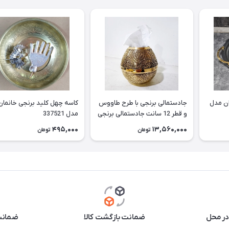
ان مدل
جادستمالی برنجی با طرح طاووس
کاسه چهل کلید برنجی خانمان
و قطر 12 سانت جادستمالی برنجی
مدل 337521
جا دستمال برنجی جادستمالی برنز
495,000
13,560,000
تومان
تومان
مناسب استفاده دائم وقابل
شستشو خانمان مدل 337522
در محل
ضمانت بازگشت کالا
ضمانت 