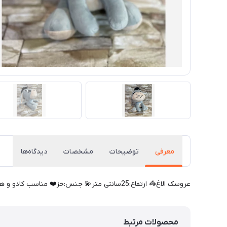
معرفی
توضیحات
مشخصات
دیدگاه‌ها
عروسک الاغ🦓 ارتفاع:25سانتی متر💫 جنس:خز❤️ مناسب کادو و هدیه میباشد🎁 قابل شست و شو میباشد❌1
محصولات مرتبط