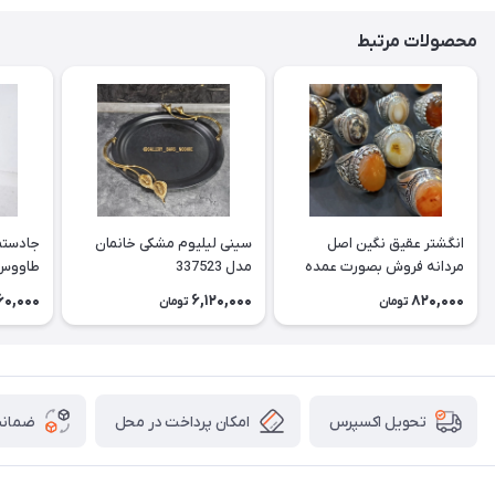
محصولات مرتبط
انگشتر عقیق نگین اصل
سینی لیلیوم مشکی خانمان
جادستما
مردانه فروش بصورت عمده
مدل 337523
هست حداقل تعداد سفارش
جادستم
60,000
6,120,000
820,000
تومان
تومان
3عدد هست فروش بصورت
برنجی ج
رندوم یاقاطی هست خانمان
استفاد
مدل 337524
خانمان مدل
امکان پرداخت در محل
ضمانت
تحویل اکسپرس