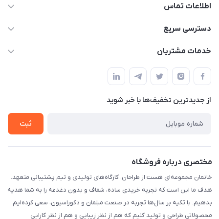
اطلاعات تماس
09124780957
دسترسی سریع
info@khanemanfurniture.ir
حساب کاربری
خدمات مشتریان
جاده ساوه سراه ادران شهرک ده حسن گلستان هشتم پلاک 10
مجله فروشگاه
قوانین و مقررات
لیست محصولات
حریم خصوصی
درباره ما
از جدید‌ترین تخفیف‌ها با‌ خبر شوید
راهنما
تماس با ما
ثبت
مختصری درباره فروشگاه
خانمان مجموعه‌ای هست از طراحان، کارگاه‌های تولیدی و تیم پشتیبانی متعهد.
هدف ما این است که تجربه خریدی ساده، شفاف و بدون دغدغه را به شما هدیه
بدهیم. با تکیه بر سال‌ها تجربه در صنعت مبلمان و دکوراسیون، سعی کرده‌ایم
محصولاتی طراحی و تولید کنیم که هم از نظر زیبایی و هم از نظر کارایی