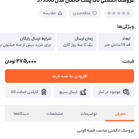
عروسک انگشتی لاک پشت خانمان مدل 373566
علاقه‌مندی
مقایسه
ویژگی‌ها
ابعاد
زمان ارسال
شرایط ارسال رایگان
قد 19سانتی متر
یک تا سه روز کاری
برای خرید بیش از سه میلیون بر
275,000
قیمت:
تومان
افزودن به سبدخرید
موجود در انبار
ارسال سریع
گارانتی اصالت کالا
معرفی
توضیحات
مشخصات
دیدگاه‌ها
عروسک انگشتی مناسب قصه گویی