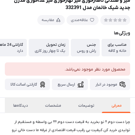
میز و صندلی ناهارخوری میز نهارخوری میز غذاخوری مدرن
جدید شیک خانمان مدل 332391
علاقه‌مندی
مقایسه
ویژگی‌ها
مناسب برای
جنس
زمان تحویل
گارانتی 24 ماهه خانمان
خانه و کافه
راش و روس
یک تا چهار روز کاری
دارد
محصول مورد نظر موجود نمی‌باشد.
موجود در انبار
ارسال سریع
گارانتی اصالت کالا
معرفی
توضیحات
مشخصات
دیدگاه‌ها
چرا دست دوم !! نو بخرید به قیمت دست دوم !!!! بی واسطه و مستقیم از
تولیدی خرید کن کیفیت بی رقیب قیمت اقتصادی از غرفه ما دست خالی نرو