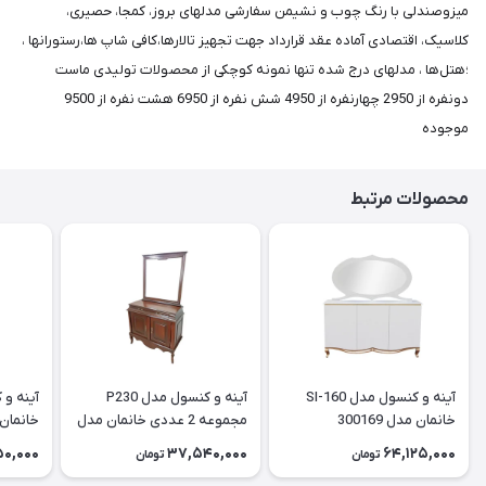
میزوصندلی با رنگ چوب و نشیمن سفارشی مدلهای بروز، کمجا، حصیری،
کلاسیک، اقتصادی آماده عقد قرارداد جهت تجهیز تالارها،کافی شاپ ها،رستورانها ،
؛هتل‌ها ، مدلهای درج شده تنها نمونه کوچکی از محصولات تولیدی ماست
دونفره از 2950 چهارنفره از 4950 شش نفره از 6950 هشت نفره از 9500
موجوده
محصولات مرتبط
آینه و کنسول مدل SI-160
آینه و کنسول مدل P230
خانمان مدل 300169
مجموعه 2 عددی خانمان مدل
خانمان مدل
300168
50,000
37,540,000
64,125,000
تومان
تومان